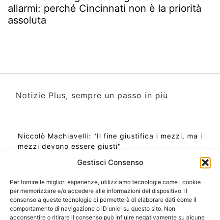
allarmi: perché Cincinnati non è la priorità
assoluta
Notizie Plus, sempre un passo in più
Niccolò Machiavelli: "Il fine giustifica i mezzi, ma i
mezzi devono essere giusti"
Gestisci Consenso
Per fornire le migliori esperienze, utilizziamo tecnologie come i cookie
per memorizzare e/o accedere alle informazioni del dispositivo. Il
Ora Esatta in Italia in questo momento
consenso a queste tecnologie ci permetterà di elaborare dati come il
Ti Senti Strano Ultimamente? Potrebbe Essere per
comportamento di navigazione o ID unici su questo sito. Non
la Risonanza di Schumann
acconsentire o ritirare il consenso può influire negativamente su alcune