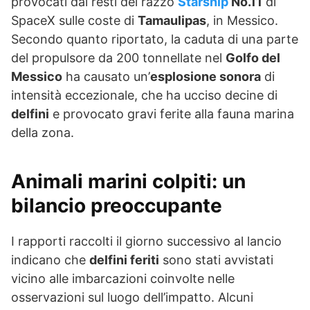
provocati dai resti del razzo
Starship
No.11
di
SpaceX sulle coste di
Tamaulipas
, in Messico.
Secondo quanto riportato, la caduta di una parte
del propulsore da 200 tonnellate nel
Golfo del
Messico
ha causato un’
esplosione sonora
di
intensità eccezionale, che ha ucciso decine di
delfini
e provocato gravi ferite alla fauna marina
della zona.
Animali marini colpiti: un
bilancio preoccupante
I rapporti raccolti il giorno successivo al lancio
indicano che
delfini feriti
sono stati avvistati
vicino alle imbarcazioni coinvolte nelle
osservazioni sul luogo dell’impatto. Alcuni