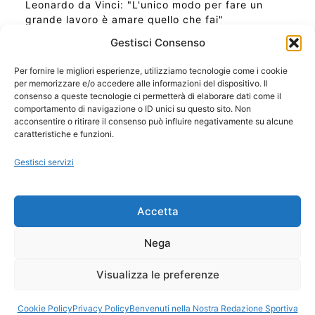
Leonardo da Vinci: "L'unico modo per fare un
grande lavoro è amare quello che fai"
Gestisci Consenso
Per fornire le migliori esperienze, utilizziamo tecnologie come i cookie
per memorizzare e/o accedere alle informazioni del dispositivo. Il
Ora Esatta in Italia in questo momento
consenso a queste tecnologie ci permetterà di elaborare dati come il
Ti Senti Strano Ultimamente? Potrebbe Essere per
comportamento di navigazione o ID unici su questo sito. Non
la Risonanza di Schumann
acconsentire o ritirare il consenso può influire negativamente su alcune
Come Sapere Se Stai Ascendendo alla Quinta
caratteristiche e funzioni.
Dimensione
Gestisci servizi
Copyright 2026 NotiziePlus.com
Accetta
Edizioni Web4Star
Chi Siamo: Redazione
Nega
📰 Contenuto Umano Verificato
Privacy Coockie
-
Pubblicità
Visualizza le preferenze
Sitemap
-
Feed
Cookie Policy
Privacy Policy
Benvenuti nella Nostra Redazione Sportiva