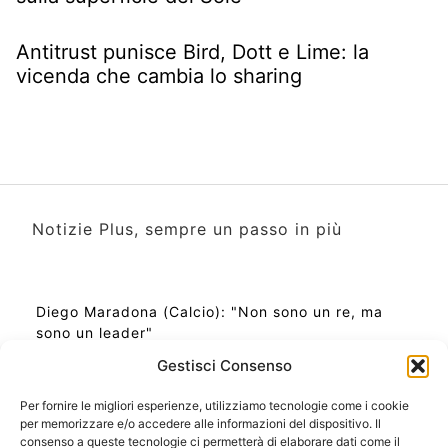
Antitrust punisce Bird, Dott e Lime: la
vicenda che cambia lo sharing
Notizie Plus, sempre un passo in più
Diego Maradona (Calcio): "Non sono un re, ma
sono un leader"
Gestisci Consenso
Per fornire le migliori esperienze, utilizziamo tecnologie come i cookie
per memorizzare e/o accedere alle informazioni del dispositivo. Il
Ora Esatta in Italia in questo momento
consenso a queste tecnologie ci permetterà di elaborare dati come il
Ti Senti Strano Ultimamente? Potrebbe Essere per