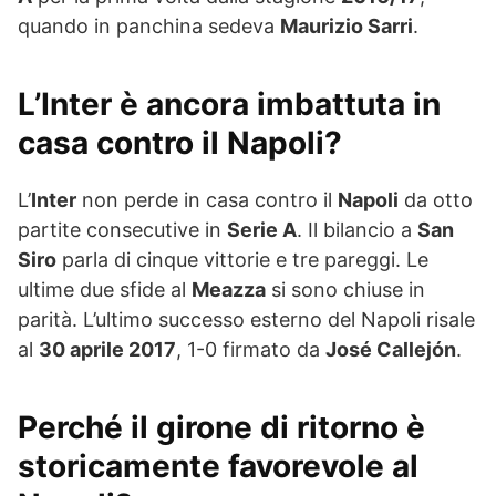
quando in panchina sedeva
Maurizio Sarri
.
L’Inter è ancora imbattuta in
casa contro il Napoli?
L’
Inter
non perde in casa contro il
Napoli
da otto
partite consecutive in
Serie A
. Il bilancio a
San
Siro
parla di cinque vittorie e tre pareggi. Le
ultime due sfide al
Meazza
si sono chiuse in
parità. L’ultimo successo esterno del Napoli risale
al
30 aprile 2017
, 1-0 firmato da
José Callejón
.
Perché il girone di ritorno è
storicamente favorevole al