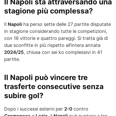
Il Napoli sta attraversando una
stagione più complessa?
Il
Napoli
ha perso sette delle 27 partite disputate
in stagione considerando tutte le competizioni,
con 16 vittorie e quattro pareggi. Si tratta già di
due sconfitte in più rispetto all’intera annata
2024/25
, chiusa con sei ko complessivi in 41
partite.
Il Napoli può vincere tre
trasferte consecutive senza
subire gol?
Dopo i successi esterni per
2-0
contro
Cremonese
e
Lazio
, il
Napoli
può puntare a tre