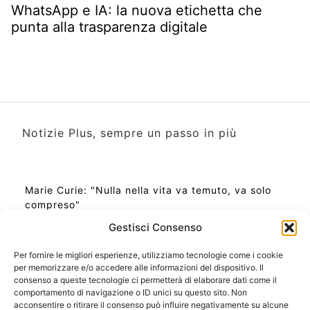
WhatsApp e IA: la nuova etichetta che
punta alla trasparenza digitale
Notizie Plus, sempre un passo in più
Marie Curie: "Nulla nella vita va temuto, va solo
compreso"
Gestisci Consenso
Per fornire le migliori esperienze, utilizziamo tecnologie come i cookie
per memorizzare e/o accedere alle informazioni del dispositivo. Il
Ora Esatta in Italia in questo momento
consenso a queste tecnologie ci permetterà di elaborare dati come il
Ti Senti Strano Ultimamente? Potrebbe Essere per
comportamento di navigazione o ID unici su questo sito. Non
la Risonanza di Schumann
acconsentire o ritirare il consenso può influire negativamente su alcune