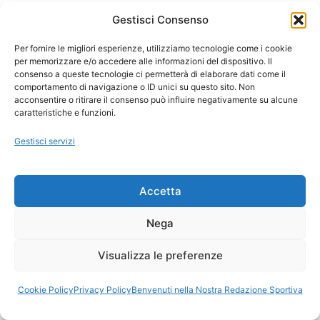
Meta condannata a pagare Multa: Sentenza
Gestisci Consenso
cambia Facebook e Instagram
Per fornire le migliori esperienze, utilizziamo tecnologie come i cookie
per memorizzare e/o accedere alle informazioni del dispositivo. Il
Cloudflare OS rivoluziona l’AI: il software
consenso a queste tecnologie ci permetterà di elaborare dati come il
comportamento di navigazione o ID unici su questo sito. Non
nasce dialogando
acconsentire o ritirare il consenso può influire negativamente su alcune
caratteristiche e funzioni.
Frodi con IA: perché i criminali non hanno
Gestisci servizi
più bisogno di rubare carte
Calendario Serie A 2026/27: Tutte le partite
Accetta
di Juventus Inter Milan Venezia Roma
Nega
Scoperta una nuova turbolenza nascosta
Visualizza le preferenze
sulla superficie del Sole
Cookie Policy
Privacy Policy
Benvenuti nella Nostra Redazione Sportiva
Antitrust punisce Bird, Dott e Lime: la