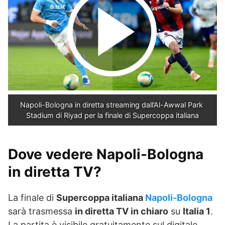
Napoli-Bologna in diretta streaming dall’Al-Awwal Park 
Stadium di Riyad per la finale di Supercoppa italiana
Dove vedere Napoli-Bologna
in diretta TV?
La finale di
Supercoppa italiana
Napoli-Bologna
sarà trasmessa
in diretta TV in chiaro
su
Italia 1
.
La partita è visibile gratuitamente sul digitale