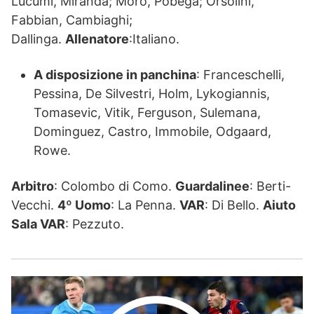
Lucumi, Miranda; Moro, Pobega; Orsolini,
Fabbian, Cambiaghi;
Dallinga.
Allenatore
:Italiano.
A disposizione in panchina
: Franceschelli,
Pessina, De Silvestri, Holm, Lykogiannis,
Tomasevic, Vitik, Ferguson, Sulemana,
Dominguez, Castro, Immobile, Odgaard,
Rowe.
Arbitro
: Colombo di Como.
Guardalinee
: Berti-
Vecchi.
4º Uomo
: La Penna.
VAR
: Di Bello.
Aiuto
Sala VAR
: Pezzuto.