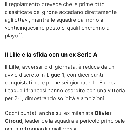
Il regolamento prevede che le prime otto
classificate del girone accedano direttamente
agli ottavi, mentre le squadre dal nono al
venticinquesimo posto si qualificheranno ai
playoff.
Il Lille e la sfida con un ex Serie A
Il
Lille
, avversario di giornata, è reduce da un
avvio discreto in
Ligue 1
, con dieci punti
conquistati nelle prime sei giornate. In Europa
League i francesi hanno esordito con una vittoria
per 2-1, dimostrando solidità e ambizioni.
Occhi puntati anche sull’ex milanista
Olivier
Giroud
, leader della squadra e pericolo principale
per la retroguardia giallorossa.