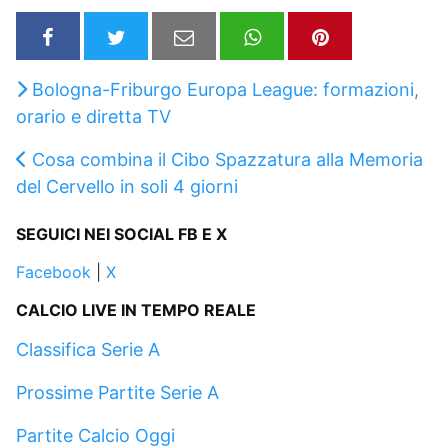
Bologna-Friburgo Europa League: formazioni,
orario e diretta TV
Cosa combina il Cibo Spazzatura alla Memoria
del Cervello in soli 4 giorni
SEGUICI NEI SOCIAL FB E X
Facebook
|
X
CALCIO LIVE IN TEMPO REALE
Classifica Serie A
Prossime Partite Serie A
Partite Calcio Oggi