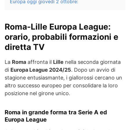
Europa oggi giovedì 2 ottobre:
Roma-Lille Europa League:
orario, probabili formazioni e
diretta TV
La
Roma
affronta il
Lille
nella seconda giornata
di
Europa League 2024/25
. Dopo un avvio di
stagione entusiasmante, i giallorossi cercano un
altro successo europeo per consolidare la loro
posizione nel girone unico.
Roma in grande forma tra Serie A ed
Europa League