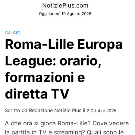
Skip
NotiziePlus.com
to
Oggi lunedì 10 Agosto 2026
content
CALCIO
Roma-Lille Europa
League: orario,
formazioni e
diretta TV
Scritto da
Redazione Notizie Plus
il
2 Ottobre 2025
A che ora si gioca Roma-Lille? Dove vedere
la partita in TV e streaming? Quali sono le