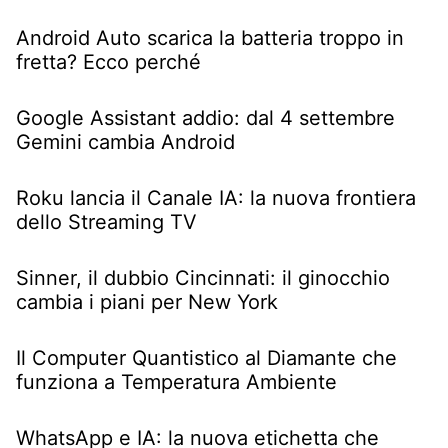
Android Auto scarica la batteria troppo in
fretta? Ecco perché
Google Assistant addio: dal 4 settembre
Gemini cambia Android
Roku lancia il Canale IA: la nuova frontiera
dello Streaming TV
Sinner, il dubbio Cincinnati: il ginocchio
cambia i piani per New York
Il Computer Quantistico al Diamante che
funziona a Temperatura Ambiente
WhatsApp e IA: la nuova etichetta che