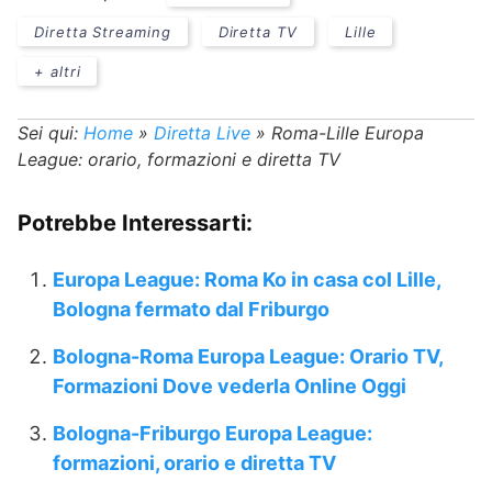
Diretta Streaming
Diretta TV
Lille
+ altri
Sei qui:
Home
»
Diretta Live
»
Roma-Lille Europa
League: orario, formazioni e diretta TV
Potrebbe Interessarti:
Europa League: Roma Ko in casa col Lille,
Bologna fermato dal Friburgo
Bologna-Roma Europa League: Orario TV,
Formazioni Dove vederla Online Oggi
Bologna-Friburgo Europa League:
formazioni, orario e diretta TV