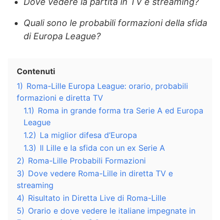
Dove vedere la partita in TV e streaming?
Quali sono le probabili formazioni della sfida
di Europa League?
Contenuti
1)
Roma-Lille Europa League: orario, probabili
formazioni e diretta TV
1.1)
Roma in grande forma tra Serie A ed Europa
League
1.2)
La miglior difesa d’Europa
1.3)
Il Lille e la sfida con un ex Serie A
2)
Roma-Lille Probabili Formazioni
3)
Dove vedere Roma-Lille in diretta TV e
streaming
4)
Risultato in Diretta Live di Roma-Lille
5)
Orario e dove vedere le italiane impegnate in