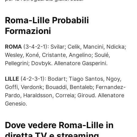
Roma-Lille Probabili
Formazioni
ROMA
(3-4-2-1): Svilar; Celik, Mancini, Ndicka;
Wesley, Koné, Cristante, Angelino; Soulé,
Pellegrini; Dovbyk. Allenatore Gasperini.
LILLE
(4-2-3-1): Bodart; Tiago Santos, Ngoy,
Goffi, Verdonk; Bouaddi, Bentaleb; Fernandez-
Pardo, Haraldsson, Correia; Giroud. Allenatore
Genesio.
Dove vedere Roma-Lille in
diretta TV e streaming