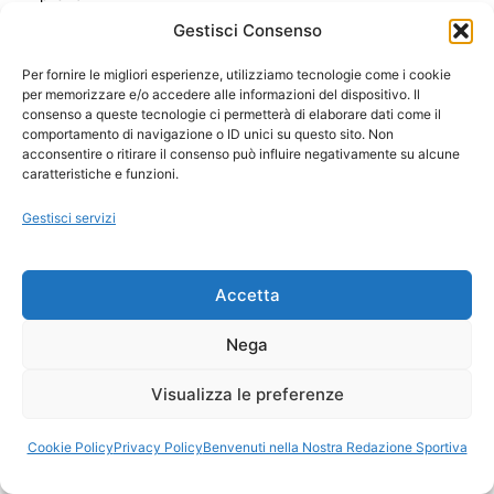
Gestisci Consenso
Per fornire le migliori esperienze, utilizziamo tecnologie come i cookie
per memorizzare e/o accedere alle informazioni del dispositivo. Il
Ora Esatta in Italia in questo momento
consenso a queste tecnologie ci permetterà di elaborare dati come il
Ti Senti Strano Ultimamente? Potrebbe Essere per
comportamento di navigazione o ID unici su questo sito. Non
la Risonanza di Schumann
acconsentire o ritirare il consenso può influire negativamente su alcune
Come Sapere Se Stai Ascendendo alla Quinta
caratteristiche e funzioni.
Dimensione
Gestisci servizi
Copyright 2026 NotiziePlus.com
Accetta
Edizioni Web4Star
Chi Siamo: Redazione
Nega
📰 Contenuto Umano Verificato
Privacy Coockie
-
Pubblicità
Visualizza le preferenze
Sitemap
-
Feed
Cookie Policy
Privacy Policy
Benvenuti nella Nostra Redazione Sportiva