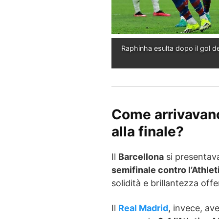
Raphinha esulta dopo il gol de
Come arrivavano
alla finale?
Il
Barcellona
si presentav
semifinale contro l’Athlet
solidità e brillantezza offe
Il
Real Madrid
, invece, av