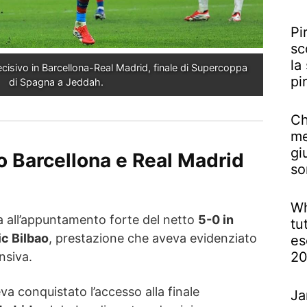
Pi
sc
la
cisivo in Barcellona-Real Madrid, finale di Supercoppa 
pi
di Spagna a Jeddah.
Ch
me
gi
 Barcellona e Real Madrid
so
Wh
a all’appuntamento forte del netto
5-0 in
tu
ic Bilbao
, prestazione che aveva evidenziato
es
2
nsiva.
eva conquistato l’accesso alla finale
Ja