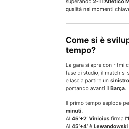
superando
2-1 l’Atletico 
qualità nei momenti chiav
Come si è svilup
tempo?
La gara si apre con ritmi 
fase di studio, il match si
e lascia partire un
sinistr
portando avanti il
Barça
.
Il primo tempo esplode p
minuti
.
Al
45’+2’
Vinicius
firma l’
Al
45’+4’
è
Lewandowski