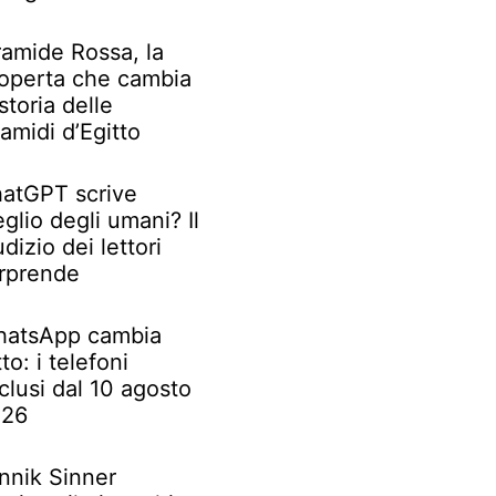
ramide Rossa, la
operta che cambia
 storia delle
ramidi d’Egitto
atGPT scrive
glio degli umani? Il
udizio dei lettori
rprende
atsApp cambia
tto: i telefoni
clusi dal 10 agosto
026
nnik Sinner