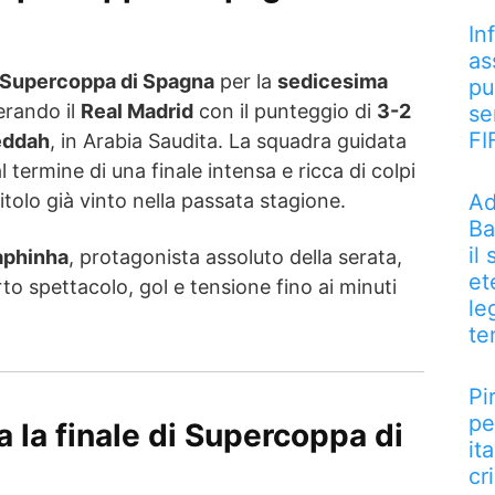
In
as
Supercoppa di Spagna
per la
sedicesima
pu
erando il
Real Madrid
con il punteggio di
3-2
se
FI
eddah
, in Arabia Saudita. La squadra guidata
 termine di una finale intensa e ricca di colpi
Ad
itolo già vinto nella passata stagione.
Ba
il
aphinha
, protagonista assoluto della serata,
et
rto spettacolo, gol e tensione fino ai minuti
le
te
Pi
pe
a la finale di Supercoppa di
it
cri