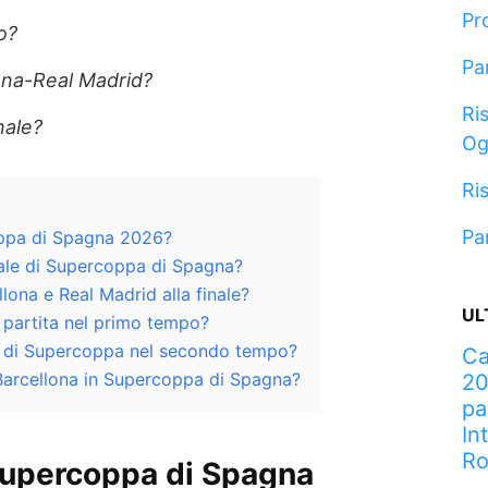
Pr
o?
Pa
ona-Real Madrid?
Ris
nale?
Og
Ris
Pa
oppa di Spagna 2026?
nale di Supercoppa di Spagna?
ona e Real Madrid alla finale?
UL
 partita nel primo tempo?
co di Supercoppa nel secondo tempo?
Ca
il Barcellona in Supercoppa di Spagna?
20
pa
In
R
 Supercoppa di Spagna