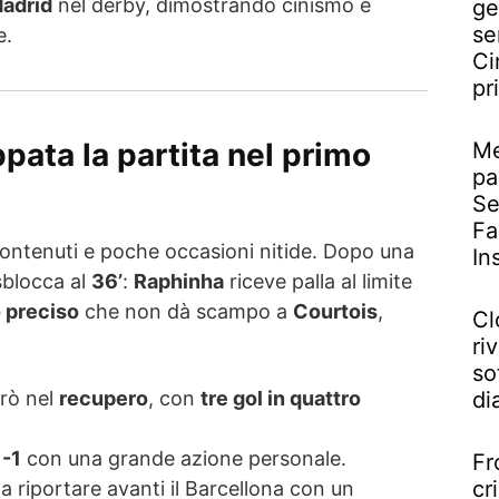
Madrid
nel derby, dimostrando cinismo e
ge
se
e.
Ci
pr
pata la partita nel primo
Me
pa
Se
Fa
contenuti e poche occasioni nitide. Dopo una
In
 sblocca al
36’
:
Raphinha
riceve palla al limite
o preciso
che non dà scampo a
Courtois
,
Cl
riv
so
di
erò nel
recupero
, con
tre gol in quattro
1-1
con una grande azione personale.
Fr
cr
a riportare avanti il Barcellona con un