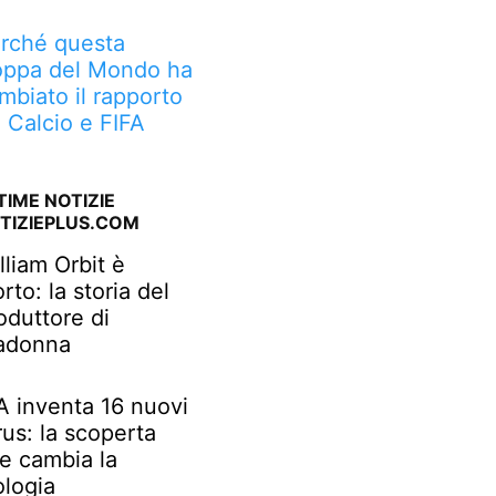
rché questa
ppa del Mondo ha
mbiato il rapporto
a Calcio e FIFA
TIME NOTIZIE
TIZIEPLUS.COM
lliam Orbit è
rto: la storia del
oduttore di
adonna
IA inventa 16 nuovi
rus: la scoperta
e cambia la
ologia