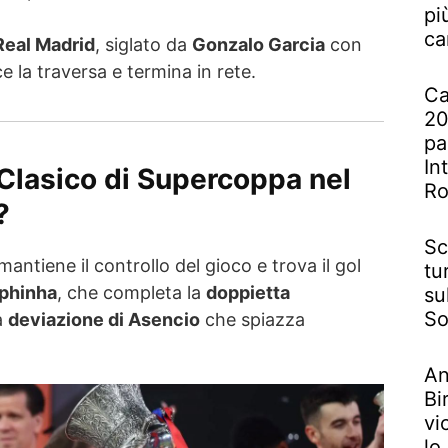
pi
ca
Real Madrid
, siglato da
Gonzalo Garcia
con
e la traversa e termina in rete.
Ca
20
pa
In
 Clasico di Supercoppa nel
R
?
Sc
mantiene il controllo del gioco e trova il gol
tu
phinha
, che completa la
doppietta
su
So
a
deviazione di Asencio
che spiazza
An
Bi
vi
lo