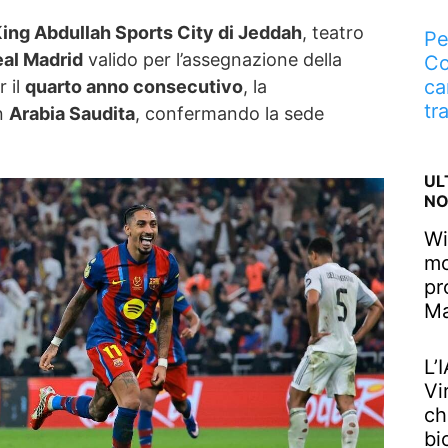
ing Abdullah Sports City di Jeddah
, teatro
Pe
eal Madrid
valido per l’assegnazione della
Co
ca
r il
quarto anno consecutivo
, la
tr
in
Arabia Saudita
, confermando la sede
UL
NO
Wi
mo
pr
M
L’
Vi
ch
bi