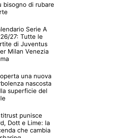
ù bisogno di rubare
rte
lendario Serie A
26/27: Tutte le
rtite di Juventus
ter Milan Venezia
oma
operta una nuova
rbolenza nascosta
lla superficie del
le
titrust punisce
rd, Dott e Lime: la
cenda che cambia
 sharing