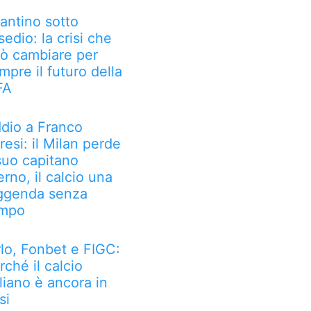
fantino sotto
sedio: la crisi che
ò cambiare per
mpre il futuro della
FA
dio a Franco
resi: il Milan perde
 suo capitano
erno, il calcio una
ggenda senza
mpo
rlo, Fonbet e FIGC:
rché il calcio
aliano è ancora in
si