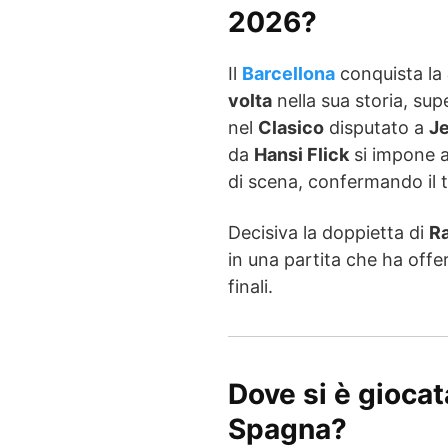
2026?
Il
Barcellona
conquista la
volta
nella sua storia, sup
nel
Clasico
disputato a
J
da
Hansi Flick
si impone al
di scena, confermando il t
Decisiva la doppietta di
R
in una partita che ha offe
finali.
Dove si è giocat
Spagna?