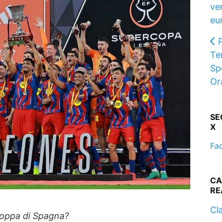
ve
eu
Te
Sp
Or
SE
X
Fa
CA
RE
Cla
coppa di Spagna?