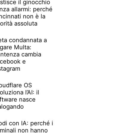
stisce il ginocchio
nza allarmi: perché
ncinnati non è la
iorità assoluta
ta condannata a
gare Multa:
ntenza cambia
cebook e
stagram
oudflare OS
oluziona l’AI: il
ftware nasce
alogando
odi con IA: perché i
iminali non hanno