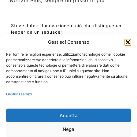
Notizie Plus, sempre un passo in più
Steve Jobs: "Innovazione è ciò che distingue un
leader da un seguace"
Gestisci Consenso
Per fornire le migliori esperienze, utilizziamo tecnologie come i cookie
per memorizzare e/o accedere alle informazioni del dispositivo. Il
Ora Esatta in Italia in questo momento
consenso a queste tecnologie ci permetterà di elaborare dati come il
Ti Senti Strano Ultimamente? Potrebbe Essere per
comportamento di navigazione o ID unici su questo sito. Non
la Risonanza di Schumann
acconsentire o ritirare il consenso può influire negativamente su alcune
Come Sapere Se Stai Ascendendo alla Quinta
caratteristiche e funzioni.
Dimensione
Gestisci servizi
Copyright 2026 NotiziePlus.com
Accetta
Edizioni Web4Star
Chi Siamo: Redazione
Nega
📰 Contenuto Umano Verificato