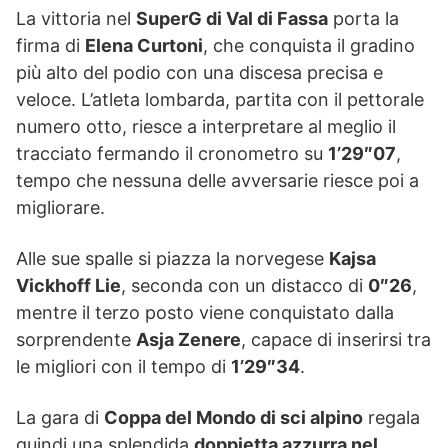
La vittoria nel
SuperG di Val di Fassa
porta la
firma di
Elena Curtoni
, che conquista il gradino
più alto del podio con una discesa precisa e
veloce. L’atleta lombarda, partita con il pettorale
numero otto, riesce a interpretare al meglio il
tracciato fermando il cronometro su
1’29″07
,
tempo che nessuna delle avversarie riesce poi a
migliorare.
Alle sue spalle si piazza la norvegese
Kajsa
Vickhoff Lie
, seconda con un distacco di
0″26
,
mentre il terzo posto viene conquistato dalla
sorprendente
Asja Zenere
, capace di inserirsi tra
le migliori con il tempo di
1’29″34
.
La gara di
Coppa del Mondo di sci alpino
regala
quindi una splendida
doppietta azzurra nel