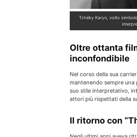
Tchéky Karyo, volto simbolo 
interpr
Oltre ottanta fi
inconfondibile
Nel corso della sua carrie
mantenendo sempre una 
suo stile interpretativo, 
attori più rispettati della
Il ritorno con “
Negli ultimi anni aveva ri