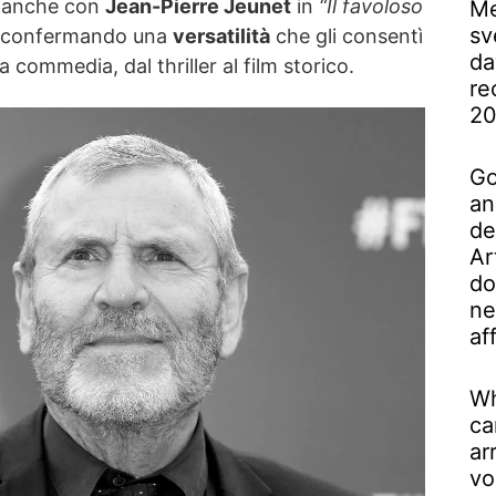
ò anche con
Jean-Pierre Jeunet
in
“Il favoloso
Me
sv
 confermando una
versatilità
che gli consentì
da
 commedia, dal thriller al film storico.
re
2
Go
an
de
Ar
do
ne
af
Wh
ca
ar
vo