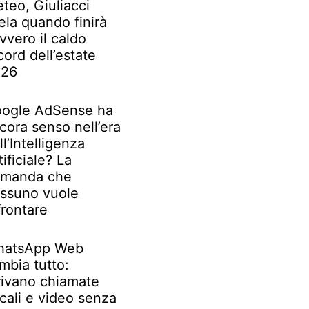
teo, Giuliacci
ela quando finirà
vvero il caldo
cord dell’estate
026
ogle AdSense ha
cora senso nell’era
ll’Intelligenza
tificiale? La
manda che
ssuno vuole
frontare
atsApp Web
mbia tutto:
rivano chiamate
cali e video senza