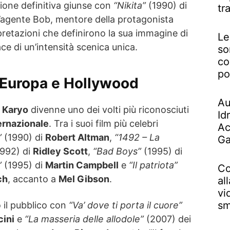
ione definitiva giunse con
“Nikita”
(1990) di
tr
ll’agente Bob, mentore della protagonista
pretazioni che definirono la sua immagine di
Le
ce di un’intensità scenica unica.
so
co
po
a Europa e Hollywood
Au
 Karyo
divenne uno dei volti più riconosciuti
Id
ernazionale
. Tra i suoi film più celebri
Ac
”
(1990) di
Robert Altman
,
“1492 – La
Ga
992) di
Ridley Scott
,
“Bad Boys”
(1995) di
”
(1995) di
Martin Campbell
e
“Il patriota”
Co
ch
, accanto a
Mel Gibson
.
al
vi
sm
o il pubblico con
“Va’ dove ti porta il cuore”
ini
e
“La masseria delle allodole”
(2007) dei