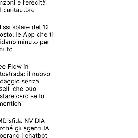
nzoni e l’eredità
l cantautore
lissi solare del 12
osto: le App che ti
idano minuto per
nuto
ee Flow in
tostrada: il nuovo
daggio senza
selli che può
stare caro se lo
mentichi
D sfida NVIDIA:
rché gli agenti IA
perano i chatbot