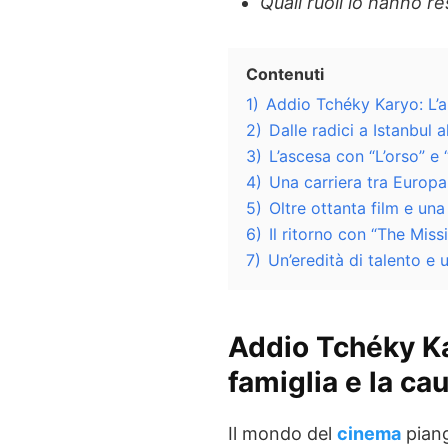
Quali ruoli lo hanno 
Contenuti
1)
Addio Tchéky Karyo: L’a
2)
Dalle radici a Istanbul 
3)
L’ascesa con “L’orso” e 
4)
Una carriera tra Europ
5)
Oltre ottanta film e un
6)
Il ritorno con “The Miss
7)
Un’eredità di talento e 
Addio Tchéky K
famiglia e la ca
Il mondo del
cinema
pian