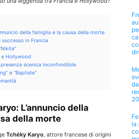
reso una leggenda tra Francia e Hollywood?
Fr
au
pe
nnuncio della famiglia e la causa della morte
ca
al successo in Francia
co
“Nikita”
di
a e Hollywood
a presenza scenica inconfondibile
Me
ing” e “Baptiste”
sv
umanità
da
re
2
aryo:
L’annuncio della
Fe
usa della morte
la
co
ge
Tchéky Karyo
, attore francese di origini