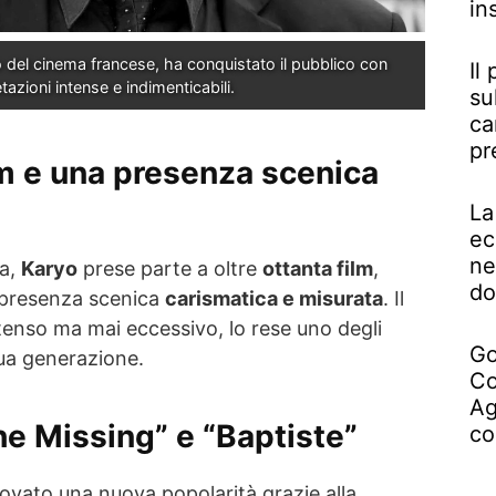
in
del cinema francese, ha conquistato il pubblico con 
Il
etazioni intense e indimenticabili.
su
ca
pr
lm e una presenza scenica
La
ec
ne
ra,
Karyo
prese parte a oltre
ottanta film
,
do
presenza scenica
carismatica e misurata
. Il
intenso ma mai eccessivo, lo rese uno degli
Go
 sua generazione.
Co
Ag
The Missing” e “Baptiste”
co
trovato una nuova popolarità grazie alla