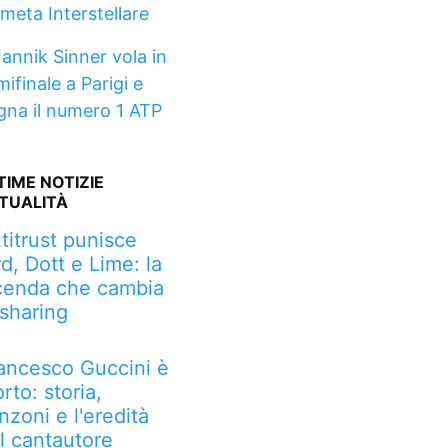
meta Interstellare
Jannik Sinner vola in
ifinale a Parigi e
gna il numero 1 ATP
TIME NOTIZIE
TUALITÀ
titrust punisce
rd, Dott e Lime: la
cenda che cambia
 sharing
ancesco Guccini è
rto: storia,
nzoni e l'eredità
l cantautore