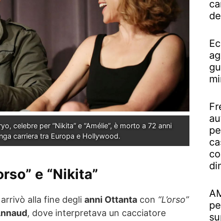
ca
de
Ec
ag
gu
mi
Fr
au
o, celebre per “Nikita” e “Amélie”, è morto a 72 anni 
pe
nga carriera tra Europa e Hollywood.
ca
co
di
orso” e “Nikita”
AM
arrivò alla fine degli
anni Ottanta
con
“L’orso”
pe
Annaud
, dove interpretava un cacciatore
su