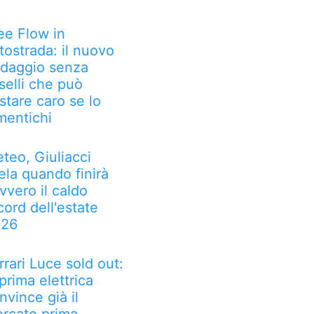
ee Flow in
tostrada: il nuovo
daggio senza
selli che può
stare caro se lo
mentichi
teo, Giuliacci
ela quando finirà
vvero il caldo
cord dell'estate
026
rrari Luce sold out:
 prima elettrica
nvince già il