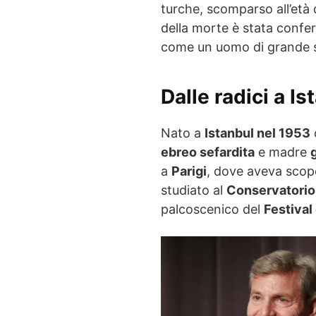
turche, scomparso all’età 
della morte è stata conferm
come un uomo di grande se
Dalle radici a I
Nato a
Istanbul nel 1953
ebreo sefardita
e madre
a
Parigi
, dove aveva scope
studiato al
Conservatorio
palcoscenico del
Festival