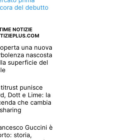
rcato prima
cora del debutto
TIME NOTIZIE
TIZIEPLUS.COM
operta una nuova
rbolenza nascosta
lla superficie del
le
titrust punisce
rd, Dott e Lime: la
cenda che cambia
 sharing
ancesco Guccini è
rto: storia,