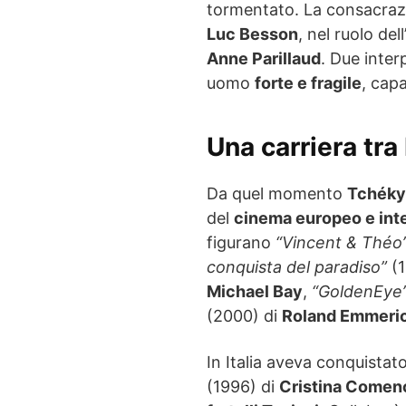
tormentato. La consacraz
Luc Besson
, nel ruolo de
Anne Parillaud
. Due inter
uomo
forte e fragile
, capa
Una carriera tr
Da quel momento
Tchéky
del
cinema europeo e int
figurano
“Vincent & Théo
conquista del paradiso”
(1
Michael Bay
,
“GoldenEye
(2000) di
Roland Emmeri
In Italia aveva conquistat
(1996) di
Cristina Comenc