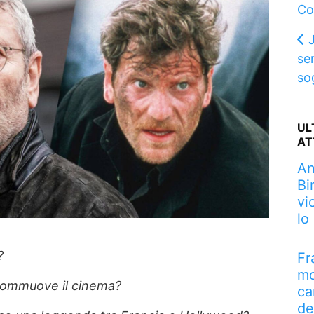
Co
sem
so
UL
AT
An
Bi
vi
lo
?
Fr
mo
commuove il cinema?
ca
de