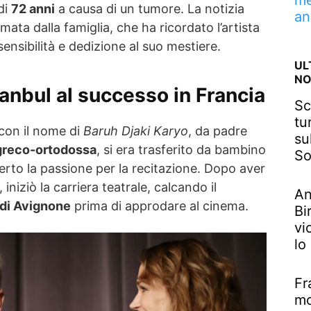
me
di
72 anni
a causa di un tumore. La notizia
an
ata dalla famiglia, che ha ricordato l’artista
nsibilità e dedizione al suo mestiere.
UL
NO
stanbul al successo in Francia
Sc
tu
con il nome di
Baruh Djaki Karyo
, da padre
su
greco-ortodossa
, si era trasferito da bambino
So
rto la passione per la recitazione. Dopo aver
, iniziò la carriera teatrale, calcando il
An
 di Avignone
prima di approdare al cinema.
Bi
vi
lo
Fr
mo