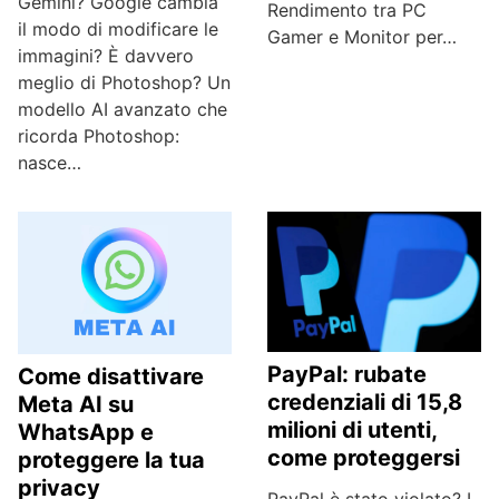
Gemini? Google cambia
Rendimento tra PC
il modo di modificare le
Gamer e Monitor per…
immagini? È davvero
meglio di Photoshop? Un
modello AI avanzato che
ricorda Photoshop:
nasce…
PayPal: rubate
Come disattivare
credenziali di 15,8
Meta AI su
milioni di utenti,
WhatsApp e
come proteggersi
proteggere la tua
privacy
PayPal è stato violato? I