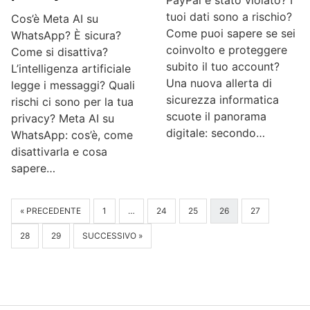
tuoi dati sono a rischio?
Cos’è Meta AI su
Come puoi sapere se sei
WhatsApp? È sicura?
coinvolto e proteggere
Come si disattiva?
subito il tuo account?
L’intelligenza artificiale
Una nuova allerta di
legge i messaggi? Quali
sicurezza informatica
rischi ci sono per la tua
scuote il panorama
privacy? Meta AI su
digitale: secondo…
WhatsApp: cos’è, come
disattivarla e cosa
sapere…
« PRECEDENTE
1
…
24
25
26
27
28
29
SUCCESSIVO »