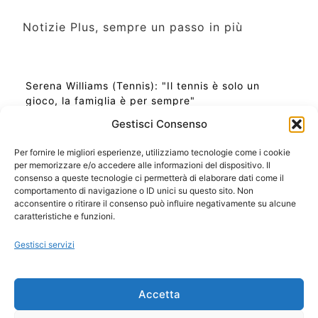
Notizie Plus, sempre un passo in più
Serena Williams (Tennis): "Il tennis è solo un
gioco, la famiglia è per sempre"
Gestisci Consenso
Per fornire le migliori esperienze, utilizziamo tecnologie come i cookie
per memorizzare e/o accedere alle informazioni del dispositivo. Il
Ora Esatta in Italia in questo momento
consenso a queste tecnologie ci permetterà di elaborare dati come il
Ti Senti Strano Ultimamente? Potrebbe Essere per
comportamento di navigazione o ID unici su questo sito. Non
la Risonanza di Schumann
acconsentire o ritirare il consenso può influire negativamente su alcune
Come Sapere Se Stai Ascendendo alla Quinta
caratteristiche e funzioni.
Dimensione
Gestisci servizi
Copyright 2026 NotiziePlus.com
Accetta
Edizioni Web4Star