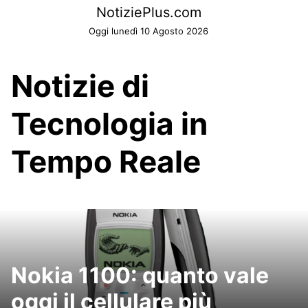
Skip
NotiziePlus.com
to
Oggi lunedì 10 Agosto 2026
content
Notizie di
Tecnologia in
Tempo Reale
Nokia 1100: quanto vale
oggi il cellulare più