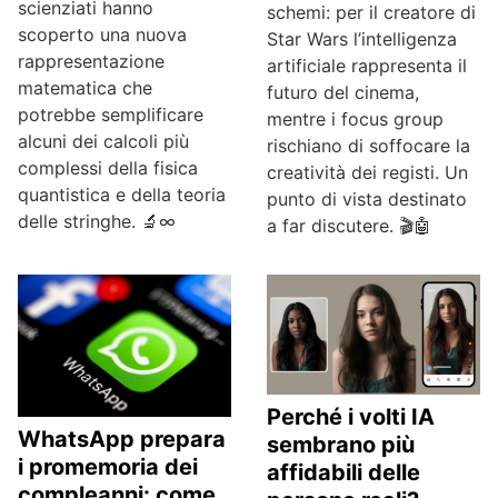
scienziati hanno
schemi: per il creatore di
scoperto una nuova
Star Wars l’intelligenza
rappresentazione
artificiale rappresenta il
matematica che
futuro del cinema,
potrebbe semplificare
mentre i focus group
alcuni dei calcoli più
rischiano di soffocare la
complessi della fisica
creatività dei registi. Un
quantistica e della teoria
punto di vista destinato
delle stringhe. 🔬∞
a far discutere. 🎬🤖
Perché i volti IA
WhatsApp prepara
sembrano più
i promemoria dei
affidabili delle
compleanni: come