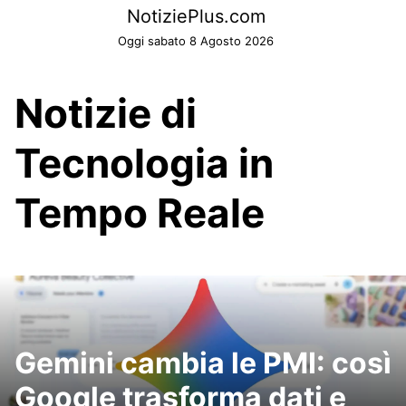
Skip
NotiziePlus.com
to
Oggi sabato 8 Agosto 2026
content
Notizie di
Tecnologia in
Tempo Reale
Gemini cambia le PMI: così
Google trasforma dati e