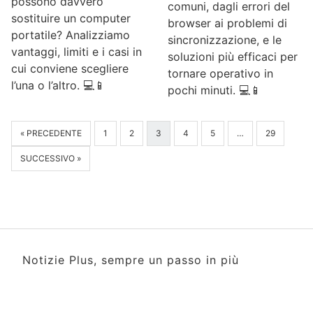
possono davvero
comuni, dagli errori del
sostituire un computer
browser ai problemi di
portatile? Analizziamo
sincronizzazione, e le
vantaggi, limiti e i casi in
soluzioni più efficaci per
cui conviene scegliere
tornare operativo in
l’una o l’altro. 💻📱
pochi minuti. 💻📱
« PRECEDENTE
1
2
3
4
5
…
29
SUCCESSIVO »
Notizie Plus, sempre un passo in più