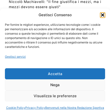
Niccolò Machiavelli: "Il fine giustifica i mezzi, ma i
mezzi devono essere giusti"
Gestisci Consenso
Per fornire le migliori esperienze, utilizziamo tecnologie come i cookie
per memorizzare e/o accedere alle informazioni del dispositivo. Il
Ora Esatta in Italia in questo momento
consenso a queste tecnologie ci permetterà di elaborare dati come il
Ti Senti Strano Ultimamente? Potrebbe Essere per
comportamento di navigazione o ID unici su questo sito. Non
la Risonanza di Schumann
acconsentire o ritirare il consenso può influire negativamente su alcune
Come Sapere Se Stai Ascendendo alla Quinta
caratteristiche e funzioni.
Dimensione
Gestisci servizi
Copyright 2026 NotiziePlus.com
Accetta
Edizioni Web4Star
Chi Siamo: Redazione
Nega
📰 Contenuto Umano Verificato
Privacy Coockie
-
Pubblicità
Visualizza le preferenze
Sitemap
-
Feed
Cookie Policy
Privacy Policy
Benvenuti nella Nostra Redazione Sportiva