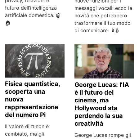
privacy, relazioni e
nuove funzioni per i
futuro dell’intelligenza
messaggi vocali: ecco le
artificiale domestica. 🤖
novità che potrebbero
🏠
trasformare il tuo modo
di comunicare. 📱🔒
Fisica quantistica,
George Lucas: l’IA
scoperta una
è il futuro del
nuova
cinema, ma
rappresentazione
Hollywood sta
del numero Pi
perdendo la sua
creatività
Il valore di π non è
cambiato, ma gli
George Lucas rompe gli