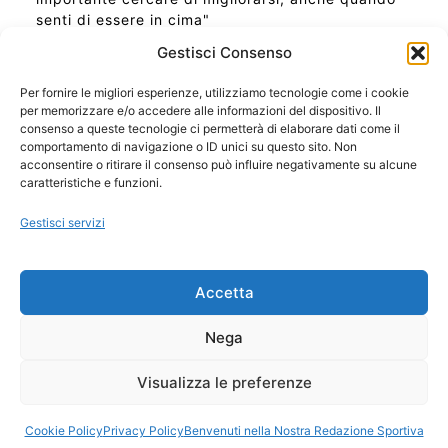
senti di essere in cima"
Gestisci Consenso
Per fornire le migliori esperienze, utilizziamo tecnologie come i cookie
per memorizzare e/o accedere alle informazioni del dispositivo. Il
Ora Esatta in Italia in questo momento
consenso a queste tecnologie ci permetterà di elaborare dati come il
Ti Senti Strano Ultimamente? Potrebbe Essere per
comportamento di navigazione o ID unici su questo sito. Non
la Risonanza di Schumann
acconsentire o ritirare il consenso può influire negativamente su alcune
Come Sapere Se Stai Ascendendo alla Quinta
caratteristiche e funzioni.
Dimensione
Gestisci servizi
Copyright 2026 NotiziePlus.com
Accetta
Edizioni Web4Star
Chi Siamo: Redazione
Nega
📰 Contenuto Umano Verificato
Privacy Coockie
-
Pubblicità
Visualizza le preferenze
Sitemap
-
Feed
Cookie Policy
Privacy Policy
Benvenuti nella Nostra Redazione Sportiva