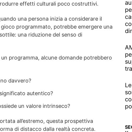
au
odurre effetti culturali poco costruttivi.
pe
ca
uando una persona inizia a considerare il
co
 gioco programmato, potrebbe emergere una
di
ttile: una riduzione del senso di
AM
pe
nto un programma, alcune domande potrebbero
su
tr
ano davvero?
Le
so
significato autentico?
co
po
ssiede un valore intrinseco?
portata all’estremo, questa prospettiva
SE
orma di distacco dalla realtà concreta.