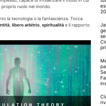
tu
mplesso, capace di influenzare il modo in cui
es
l proprio ruolo nel mondo.
2
nto la tecnologia o la fantascienza. Tocca
Ja
ntità
,
libero arbitrio
,
spiritualità
e il rapporto
ge
se
Ci
pr
Me
pa
Se
Fa
In
Cl
riv