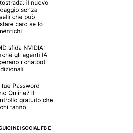
tostrada: il nuovo
daggio senza
selli che può
stare caro se lo
mentichi
D sfida NVIDIA:
rché gli agenti IA
perano i chatbot
adizionali
 tue Password
no Online? Il
ntrollo gratuito che
chi fanno
GUICI NEI SOCIAL FB E