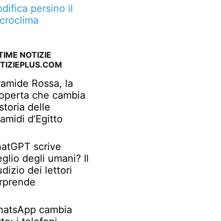
difica persino il
croclima
TIME NOTIZIE
TIZIEPLUS.COM
ramide Rossa, la
operta che cambia
 storia delle
ramidi d’Egitto
atGPT scrive
glio degli umani? Il
udizio dei lettori
rprende
atsApp cambia