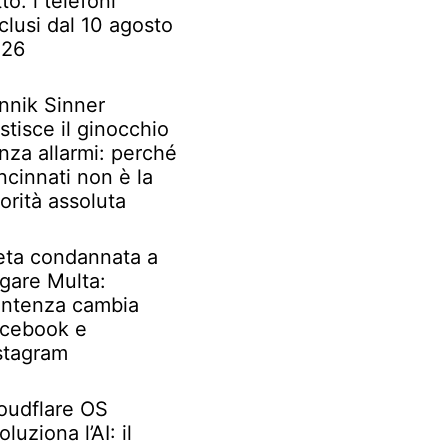
tto: i telefoni
clusi dal 10 agosto
026
nnik Sinner
stisce il ginocchio
nza allarmi: perché
ncinnati non è la
iorità assoluta
ta condannata a
gare Multa:
ntenza cambia
cebook e
stagram
oudflare OS
oluziona l’AI: il