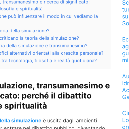
, transumanesimo e ricerca di significato:
Sc
losofia e spiritualità
tu
su
ione può influenzare il modo in cui vediamo la
So
oria della simulazione?
riticano la teoria della simulazione?
Ec
oria della simulazione e transumanesimo?
ag
gu
fici alternativi orientati alla crescita personale?
mi
tra tecnologia, filosofia e realtà quotidiana?
Au
Id
mulazione, transumanesimo e
Ac
icato: perché il dibattito
Ga
e spiritualità
Ci
Eo
della simulazione
è uscita dagli ambienti
gr
er entrare nel dibattito pubblico, diventando