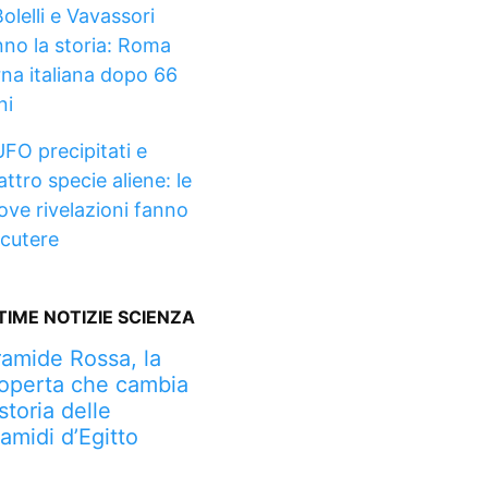
olelli e Vavassori
nno la storia: Roma
rna italiana dopo 66
ni
UFO precipitati e
ttro specie aliene: le
ove rivelazioni fanno
scutere
TIME NOTIZIE SCIENZA
ramide Rossa, la
operta che cambia
 storia delle
ramidi d’Egitto