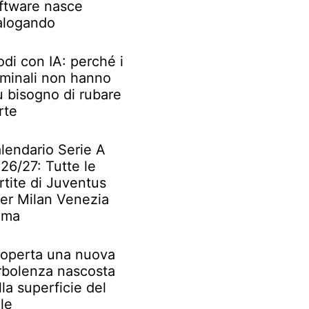
ftware nasce
alogando
odi con IA: perché i
iminali non hanno
ù bisogno di rubare
rte
lendario Serie A
26/27: Tutte le
rtite di Juventus
ter Milan Venezia
oma
operta una nuova
rbolenza nascosta
lla superficie del
le