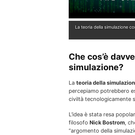
La teoria della simulazione cont
Che cos’è davver
simulazione?
La
teoria della simulazio
percepiamo potrebbero ess
civiltà tecnologicamente s
L’idea è stata resa popolar
filosofo
Nick Bostrom
, ch
“argomento della simulazi