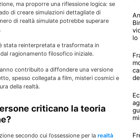
ione, ma proporre una riflessione logica: se
rado di creare simulazioni dettagliate di
An
umero di realtà simulate potrebbe superare
Bi
.
vi
lo
 stata reinterpretata e trasformata in
dal ragionamento filosofico iniziale.
Fr
mo
hanno contribuito a diffondere una versione
ca
de
tto, spesso collegata a film, misteri cosmici e
ura della realtà.
Ec
ag
rsone criticano la teoria
gu
mi
ne?
Fr
sizione secondo cui l’ossessione per la
realtà