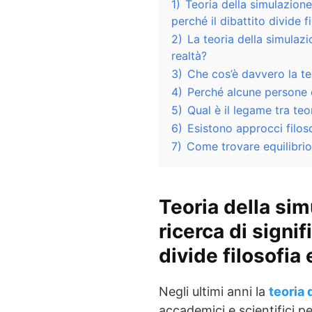
1)
Teoria della simulazione
perché il dibattito divide fi
2)
La teoria della simulaz
realtà?
3)
Che cos’è davvero la te
4)
Perché alcune persone c
5)
Qual è il legame tra te
6)
Esistono approcci filoso
7)
Come trovare equilibrio 
Teoria della si
ricerca di signif
divide filosofia 
Negli ultimi anni la
teoria 
accademici e scientifici p