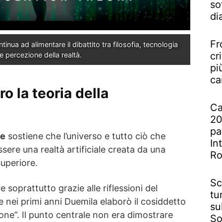
so
di
Fr
inua ad alimentare il dibattito tra filosofia, tecnologia 
cr
e percezione della realtà.
pi
ca
o la teoria della
Ca
20
pa
ne
sostiene che l’universo e tutto ciò che
In
ere una realtà artificiale creata da una
R
uperiore.
Sc
e soprattutto grazie alle riflessioni del
tu
e nei primi anni Duemila elaborò il cosiddetto
su
one”. Il punto centrale non era dimostrare
So