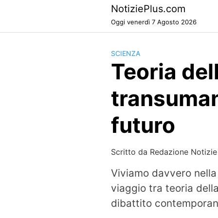
Skip
NotiziePlus.com
to
Oggi venerdì 7 Agosto 2026
content
SCIENZA
Teoria del
transumane
futuro
Scritto da
Redazione Notizie
Viviamo davvero nella
viaggio tra teoria de
dibattito contemporan