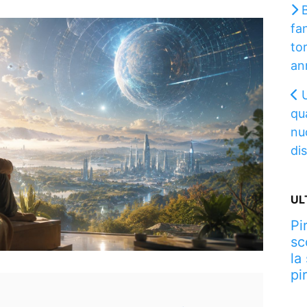
B
fa
to
an
qua
nu
di
UL
Pi
sc
la
pi