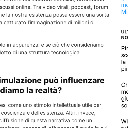
mo
scussi online. Tra video virali, podcast, forum
Mi
 che la nostra esistenza possa essere una sorta
ha catturato l’immaginazione di milioni di
UL
NO
lo in apparenza: e se ciò che consideriamo
Pi
odotto di una struttura tecnologica
sc
la
pi
simulazione può influenzare
Ch
ediamo la realtà?
me
gi
si come uno stimolo intellettuale utile per
so
a coscienza e dell’esistenza. Altri, invece,
diffusione di questa narrativa come un
Wh