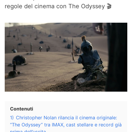
regole del cinema con The Odyssey 🎬
Contenuti
1)
Christopher Nolan rilancia il cinema originale:
“The Odyssey” tra IMAX, cast stellare e record già
prima dell’uscita