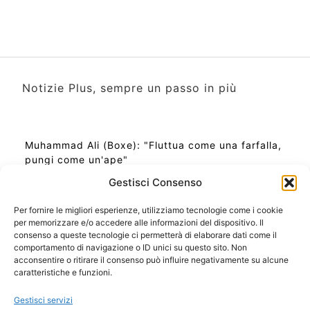
Notizie Plus, sempre un passo in più
Muhammad Ali (Boxe): "Fluttua come una farfalla,
pungi come un'ape"
Gestisci Consenso
Per fornire le migliori esperienze, utilizziamo tecnologie come i cookie
per memorizzare e/o accedere alle informazioni del dispositivo. Il
Ora Esatta in Italia in questo momento
consenso a queste tecnologie ci permetterà di elaborare dati come il
Ti Senti Strano Ultimamente? Potrebbe Essere per
comportamento di navigazione o ID unici su questo sito. Non
la Risonanza di Schumann
acconsentire o ritirare il consenso può influire negativamente su alcune
Come Sapere Se Stai Ascendendo alla Quinta
caratteristiche e funzioni.
Dimensione
Gestisci servizi