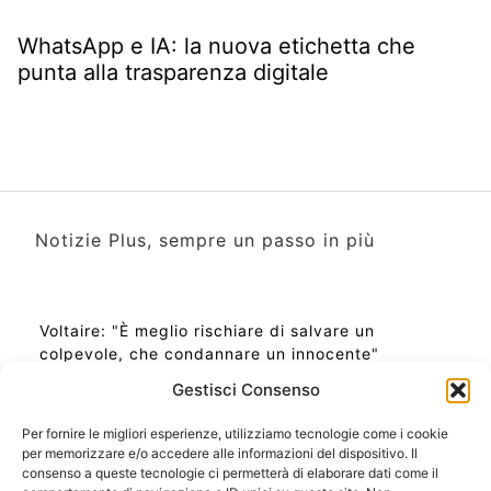
WhatsApp e IA: la nuova etichetta che
punta alla trasparenza digitale
Notizie Plus, sempre un passo in più
Voltaire: "È meglio rischiare di salvare un
colpevole, che condannare un innocente"
Gestisci Consenso
Per fornire le migliori esperienze, utilizziamo tecnologie come i cookie
per memorizzare e/o accedere alle informazioni del dispositivo. Il
Ora Esatta in Italia in questo momento
consenso a queste tecnologie ci permetterà di elaborare dati come il
Ti Senti Strano Ultimamente? Potrebbe Essere per