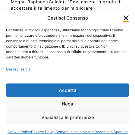
Megan Rapinoe (Calcio): "Devi essere in grado di
accettare il fallimento per migliorare"
Gestisci Consenso
Per fornire le migliori esperienze, utilizziamo tecnologie come i cookie
per memorizzare e/o accedere alle informazioni del dispositivo. Il
Ora Esatta in Italia in questo momento
consenso a queste tecnologie ci permetterà di elaborare dati come il
Ti Senti Strano Ultimamente? Potrebbe Essere per
comportamento di navigazione o ID unici su questo sito. Non
la Risonanza di Schumann
acconsentire o ritirare il consenso può influire negativamente su alcune
Come Sapere Se Stai Ascendendo alla Quinta
caratteristiche e funzioni.
Dimensione
Gestisci servizi
Copyright 2026 NotiziePlus.com
Accetta
Edizioni Web4Star
Chi Siamo: Redazione
Nega
📰 Contenuto Umano Verificato
Privacy Coockie
-
Pubblicità
Visualizza le preferenze
Sitemap
-
Feed
Cookie Policy
Privacy Policy
Benvenuti nella Nostra Redazione Sportiva