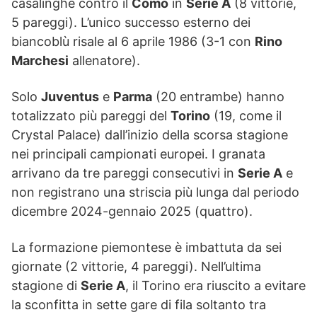
casalinghe contro il
Como
in
Serie A
(8 vittorie,
5 pareggi). L’unico successo esterno dei
biancoblù risale al 6 aprile 1986 (3-1 con
Rino
Marchesi
allenatore).
Solo
Juventus
e
Parma
(20 entrambe) hanno
totalizzato più pareggi del
Torino
(19, come il
Crystal Palace) dall’inizio della scorsa stagione
nei principali campionati europei. I granata
arrivano da tre pareggi consecutivi in
Serie A
e
non registrano una striscia più lunga dal periodo
dicembre 2024-gennaio 2025 (quattro).
La formazione piemontese è imbattuta da sei
giornate (2 vittorie, 4 pareggi). Nell’ultima
stagione di
Serie A
, il Torino era riuscito a evitare
la sconfitta in sette gare di fila soltanto tra