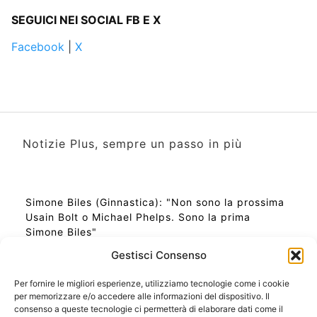
SEGUICI NEI SOCIAL FB E X
Facebook
|
X
Notizie Plus, sempre un passo in più
Simone Biles (Ginnastica): "Non sono la prossima
Usain Bolt o Michael Phelps. Sono la prima
Simone Biles"
Gestisci Consenso
Per fornire le migliori esperienze, utilizziamo tecnologie come i cookie
per memorizzare e/o accedere alle informazioni del dispositivo. Il
Ora Esatta in Italia in questo momento
consenso a queste tecnologie ci permetterà di elaborare dati come il
Ti Senti Strano Ultimamente? Potrebbe Essere per