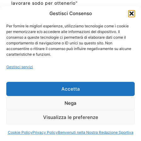
lavorare sodo per ottenerlo"
Gestisci Consenso
Per fornire le migliori esperienze, utilizziamo tecnologie come i cookie
per memorizzare e/o accedere alle informazioni del dispositivo. Il
Ora Esatta in Italia in questo momento
consenso a queste tecnologie ci permetterà di elaborare dati come il
Ti Senti Strano Ultimamente? Potrebbe Essere per
comportamento di navigazione o ID unici su questo sito. Non
la Risonanza di Schumann
acconsentire o ritirare il consenso può influire negativamente su alcune
Come Sapere Se Stai Ascendendo alla Quinta
caratteristiche e funzioni.
Dimensione
Gestisci servizi
Copyright 2026 NotiziePlus.com
Accetta
Edizioni Web4Star
Chi Siamo: Redazione
Nega
📰 Contenuto Umano Verificato
Privacy Coockie
-
Pubblicità
Visualizza le preferenze
Sitemap
-
Feed
Cookie Policy
Privacy Policy
Benvenuti nella Nostra Redazione Sportiva