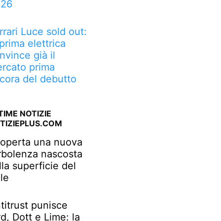
026
rrari Luce sold out:
 prima elettrica
nvince già il
rcato prima
cora del debutto
TIME NOTIZIE
TIZIEPLUS.COM
operta una nuova
rbolenza nascosta
lla superficie del
le
titrust punisce
rd, Dott e Lime: la