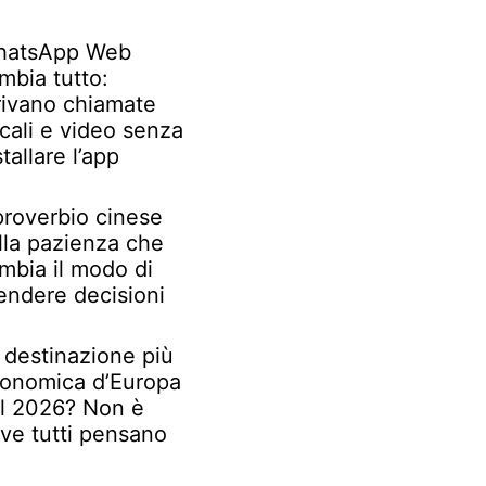
atsApp Web
mbia tutto:
rivano chiamate
cali e video senza
stallare l’app
 proverbio cinese
lla pazienza che
mbia il modo di
endere decisioni
 destinazione più
onomica d’Europa
l 2026? Non è
ve tutti pensano