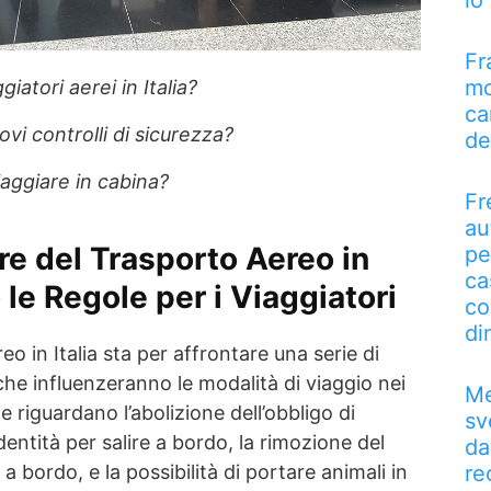
lo
Fr
mo
iatori aerei in Italia?
ca
i controlli di sicurezza?
de
iaggiare in cabina?
Fr
au
re del Trasporto Aereo in
pe
ca
 le Regole per i Viaggiatori
co
di
reo in Italia sta per affrontare una serie di
che influenzeranno le modalità di viaggio nei
Me
 riguardano l’abolizione dell’obbligo di
sv
entità per salire a bordo, la rimozione del
da
di a bordo, e la possibilità di portare animali in
re