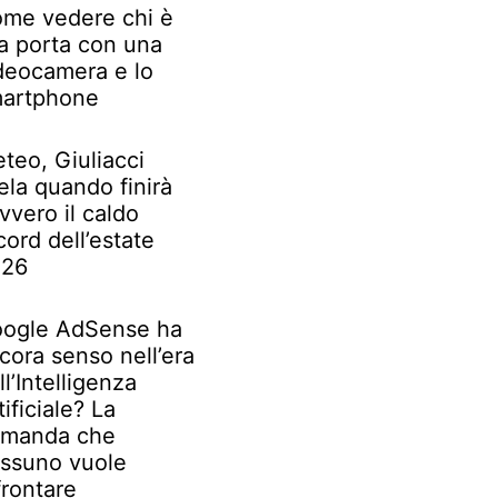
me vedere chi è
la porta con una
deocamera e lo
artphone
teo, Giuliacci
ela quando finirà
vvero il caldo
cord dell’estate
026
ogle AdSense ha
cora senso nell’era
ll’Intelligenza
tificiale? La
manda che
ssuno vuole
frontare