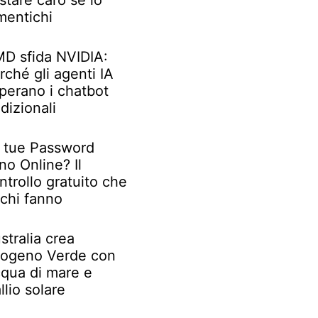
stare caro se lo
mentichi
D sfida NVIDIA:
rché gli agenti IA
perano i chatbot
adizionali
 tue Password
no Online? Il
ntrollo gratuito che
chi fanno
stralia crea
rogeno Verde con
qua di mare e
llio solare