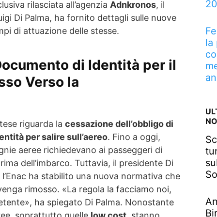
2
lusiva rilasciata all’agenzia
Adnkronos
, il
uigi Di Palma, ha fornito dettagli sulle nuove
Fe
pi di attuazione delle stesse.
la
co
ocumento di Identità per il
me
an
sso Verso la
e
UL
NO
tese riguarda la
cessazione dell’obbligo di
entità per salire sull’aereo
. Fino a oggi,
Sc
gnie aeree richiedevano ai passeggeri di
tu
su
ma dell’imbarco. Tuttavia, il presidente Di
So
 l’Enac ha stabilito una nuova normativa che
venga rimosso. «La regola la facciamo noi,
An
etente», ha spiegato Di Palma. Nonostante
Bi
ee, soprattutto quelle
low cost
, stanno