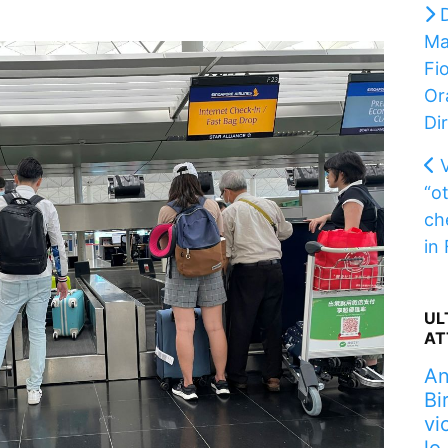
Ma
Fi
Or
Di
“o
ch
in 
UL
AT
An
Bi
vi