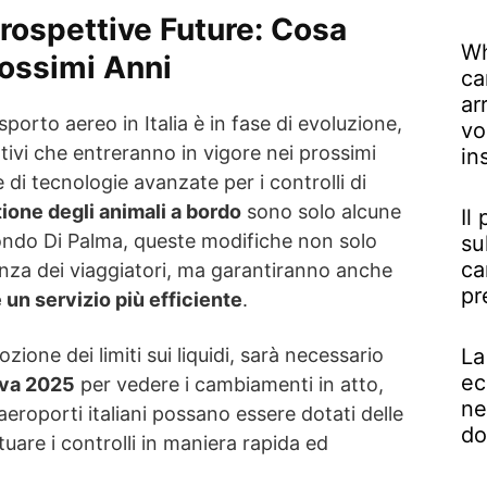
rospettive Future: Cosa
Wh
ossimi Anni
ca
ar
rasporto aereo in Italia è in fase di evoluzione,
vo
ivi che entreranno in vigore nei prossimi
in
 di tecnologie avanzate per i controlli di
tione degli animali a bordo
sono solo alcune
Il
condo Di Palma, queste modifiche non solo
su
ca
enza dei viaggiatori, ma garantiranno anche
pr
un servizio più efficiente
.
zione dei limiti sui liquidi, sarà necessario
La
ec
iva 2025
per vedere i cambiamenti in atto,
ne
i aeroporti italiani possano essere dotati delle
do
are i controlli in maniera rapida ed