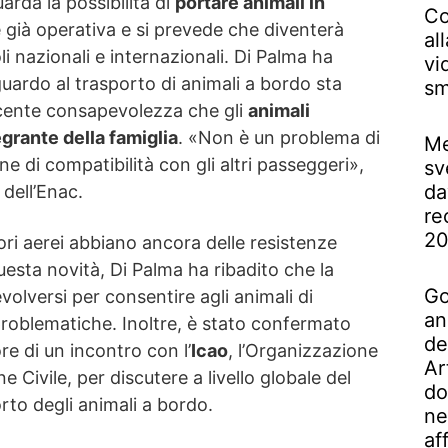
arda la possibilità di
portare animali in
Co
 già operativa e si prevede che diventerà
al
 nazionali e internazionali. Di Palma ha
vi
guardo al trasporto di animali a bordo sta
sm
cente consapevolezza che gli
animali
grante della famiglia
. «Non è un problema di
Me
e di compatibilità con gli altri passeggeri»,
sv
da
 dell’Enac.
re
2
ri aerei abbiano ancora delle resistenze
questa novità, Di Palma ha ribadito che la
Go
lversi per consentire agli animali di
an
problematiche. Inoltre, è stato confermato
de
e di un incontro con l’
Icao
, l’Organizzazione
Ar
e Civile, per discutere a livello globale del
do
rto degli animali a bordo.
ne
af