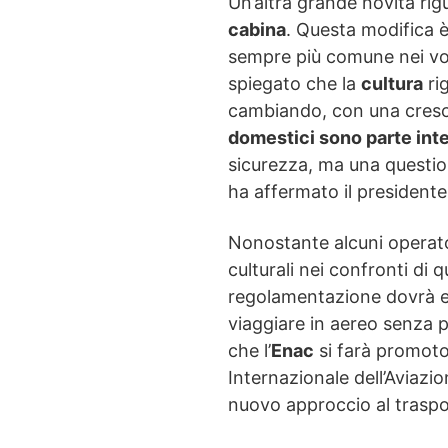
Un’altra grande novità rigu
cabina
. Questa modifica è
sempre più comune nei voli
spiegato che la
cultura
ri
cambiando, con una cres
domestici sono parte inte
sicurezza, ma una question
ha affermato il presidente
Nonostante alcuni operato
culturali nei confronti di 
regolamentazione dovrà evo
viaggiare in aereo senza 
che l’
Enac
si farà promotor
Internazionale dell’Aviazion
nuovo approccio al traspo