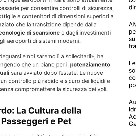
co
di
cessarie per consentire controlli di sicurezza
tiglie e contenitori di dimensioni superiori a
AM
ziato che la transizione dipende dalla
pe
ecnologie di scansione
e dagli investimenti
su
gli aeroporti di sistemi moderni.
tr
guarsi e noi saremo lì a sollecitarli», ha
Le
ungendo che un piano per il
potenziamento
so
uali
sarà avviato dopo l’estate. Le nuove
co
n controllo più rapido e sicuro dei liquidi e
po
ti, senza compromettere la sicurezza dei voli.
Au
rdo: La Cultura della
Id
Ac
 Passeggeri e Pet
Ga