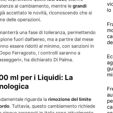
vi
stenze al cambiamento, mentre le
grandi
lo
ià accettato le novità, riconoscendo che si
one delle operazioni.
Fr
mo
 manterrà una fase di tolleranza, permettendo
ca
ione fuori dall’aereo, ma a partire dal mese
de
anno essere ridotti al minimo, con sanzioni in
opo Ferragosto, i controlli saranno a
Ec
asseggeri», ha dichiarato Di Palma.
ag
gu
mi
100 ml per i Liquidi: La
nologica
Fr
au
damentale riguarda la
rimozione del limite
pe
bordo
. Tuttavia, questo cambiamento richiede
ca
 cinque aeroporti in Italia sono attualmente