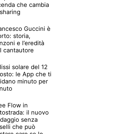
cenda che cambia
 sharing
ancesco Guccini è
rto: storia,
nzoni e l’eredità
l cantautore
lissi solare del 12
osto: le App che ti
idano minuto per
nuto
ee Flow in
tostrada: il nuovo
daggio senza
selli che può