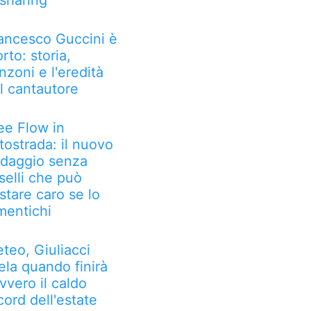
 sharing
ancesco Guccini è
rto: storia,
nzoni e l'eredità
l cantautore
ee Flow in
tostrada: il nuovo
daggio senza
selli che può
stare caro se lo
mentichi
teo, Giuliacci
ela quando finirà
vvero il caldo
cord dell'estate