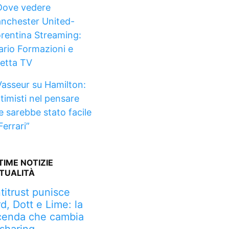
Dove vedere
nchester United-
orentina Streaming:
ario Formazioni e
retta TV
Vasseur su Hamilton:
ttimisti nel pensare
e sarebbe stato facile
Ferrari”
TIME NOTIZIE
TUALITÀ
titrust punisce
rd, Dott e Lime: la
cenda che cambia