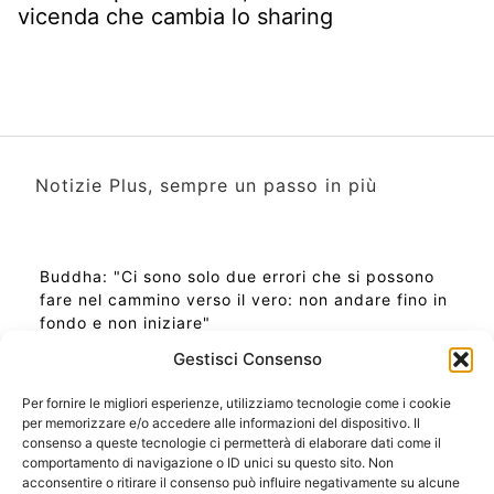
vicenda che cambia lo sharing
Notizie Plus, sempre un passo in più
Buddha: "Ci sono solo due errori che si possono
fare nel cammino verso il vero: non andare fino in
fondo e non iniziare"
Gestisci Consenso
Per fornire le migliori esperienze, utilizziamo tecnologie come i cookie
per memorizzare e/o accedere alle informazioni del dispositivo. Il
Ora Esatta in Italia in questo momento
consenso a queste tecnologie ci permetterà di elaborare dati come il
Ti Senti Strano Ultimamente? Potrebbe Essere per
comportamento di navigazione o ID unici su questo sito. Non
la Risonanza di Schumann
acconsentire o ritirare il consenso può influire negativamente su alcune