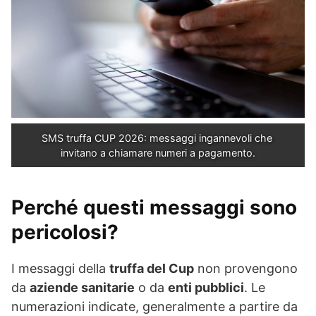
SMS truffa CUP 2026: messaggi ingannevoli che 
invitano a chiamare numeri a pagamento.
Perché questi messaggi sono
pericolosi?
I messaggi della
truffa del Cup
non provengono
da
aziende sanitarie
o da
enti pubblici
. Le
numerazioni indicate, generalmente a partire da