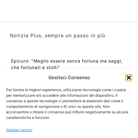
Notizie Plus, sempre un passo in più
Epicuro: "Meglio essere senza fortuna ma saggi,
che fortunati e stolti"
Gestisci Consenso
Per fornire le migliori esperienze, utilizziamo tecnologie come i cookie
per memorizzare e/o accedere alle informazioni del dispositivo. Il
Ora Esatta in Italia in questo momento
consenso a queste tecnologie ci permetterà di elaborare dati come il
Ti Senti Strano Ultimamente? Potrebbe Essere per
comportamento di navigazione o ID unici su questo sito. Non
la Risonanza di Schumann
acconsentire o ritirare il consenso può influire negativamente su alcune
Come Sapere Se Stai Ascendendo alla Quinta
caratteristiche e funzioni.
Dimensione
Gestisci servizi