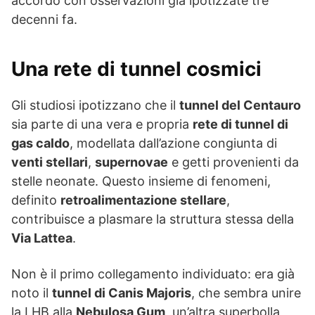
accordo con osservazioni già ipotizzate tre
decenni fa.
Una rete di tunnel cosmici
Gli studiosi ipotizzano che il
tunnel del Centauro
sia parte di una vera e propria
rete di tunnel di
gas caldo
, modellata dall’azione congiunta di
venti stellari
,
supernovae
e getti provenienti da
stelle neonate. Questo insieme di fenomeni,
definito
retroalimentazione stellare
,
contribuisce a plasmare la struttura stessa della
Via Lattea
.
Non è il primo collegamento individuato: era già
noto il
tunnel di Canis Majoris
, che sembra unire
la LHB alla
Nebulosa Gum
, un’altra superbolla