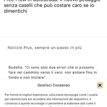
senza caselli che può costare caro se lo
dimentichi
Notizie Plus, sempre un passo in più
Buddha: "Ci sono solo due errori che si possono
fare nel cammino verso il vero: non andare fino in
fondo e non iniziare"
Gestisci Consenso
Per fornire le migliori esperienze, utilizziamo tecnologie come i cookie
per memorizzare e/o accedere alle informazioni del dispositivo. Il
Ora Esatta in Italia in questo momento
consenso a queste tecnologie ci permetterà di elaborare dati come il
Ti Senti Strano Ultimamente? Potrebbe Essere per