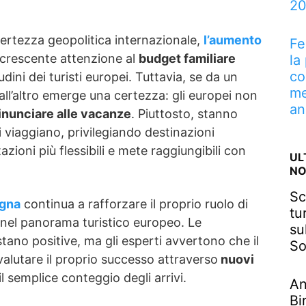
2
certezza geopolitica internazionale,
l’aumento
Fe
crescente attenzione al
budget familiare
la
co
dini dei turisti europei. Tuttavia, se da un
me
all’altro emerge una certezza: gli europei non
an
inunciare alle vacanze
. Piuttosto, stanno
 viaggiano, privilegiando destinazioni
zioni più flessibili e mete raggiungibili con
UL
NO
Sc
gna
continua a rafforzare il proprio ruolo di
tu
nel panorama turistico europeo. Le
su
stano positive, ma gli esperti avvertono che il
So
alutare il proprio successo attraverso
nuovi
il semplice conteggio degli arrivi.
An
Bi