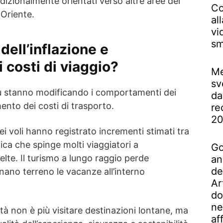
dizionalmente orientati verso altre aree del
Co
Oriente.
al
vi
sm
dell’inflazione e
 costi di viaggio?
Me
sv
iù stanno modificando i comportamenti dei
da
ento dei costi di trasporto.
re
2
dei voli hanno registrato incrementi stimati tra
ica che spinge molti viaggiatori a
Go
elte. Il turismo a lungo raggio perde
an
de
nano terreno le vacanze all’interno
Ar
do
ne
ità non è più visitare destinazioni lontane, ma
af