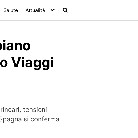
Salute
Attualità
biano
no Viaggi
incari, tensioni
a Spagna si conferma