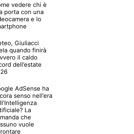
me vedere chi è
la porta con una
deocamera e lo
artphone
teo, Giuliacci
ela quando finirà
vvero il caldo
cord dell’estate
026
ogle AdSense ha
cora senso nell’era
ll’Intelligenza
tificiale? La
manda che
ssuno vuole
frontare