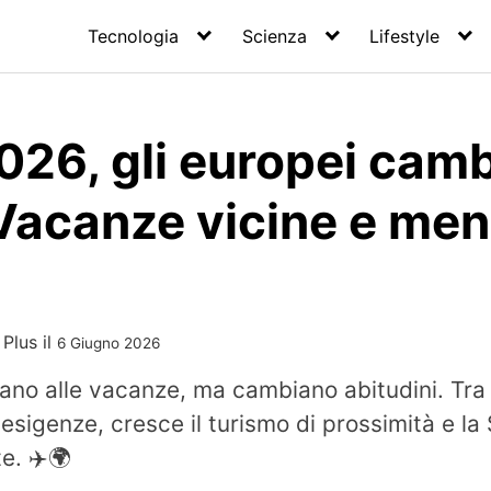
Tecnologia
Scienza
Lifestyle
026, gli europei cam
 Vacanze vicine e me
 Plus
il
6 Giugno 2026
iano alle vacanze, ma cambiano abitudini. Tra r
 esigenze, cresce il turismo di prossimità e l
te. ✈️🌍