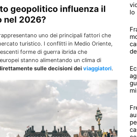
vi
to geopolitico influenza il
lo
o nel 2026?
Fr
 rappresentano uno dei principali fattori che
mo
ca
rcato turistico. I conflitti in Medio Oriente,
de
rescenti forme di guerra ibrida che
 europei stanno alimentando un clima di
Ec
 direttamente sulle decisioni dei
viaggiatori
.
ag
gu
mi
Fr
au
pe
ca