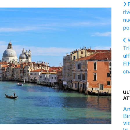
riv
nu
pot
Tr
uff
FI
ch
UL
AT
An
Bi
vi