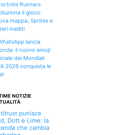
Fortnite Runners
oluziona il gioco:
ova mappa, Sprites e
eri inediti
WhatsApp lancia
ionda: il nuovo emoji
iciale dei Mondiali
FA 2026 conquista le
at
TIME NOTIZIE
TUALITÀ
titrust punisce
rd, Dott e Lime: la
cenda che cambia