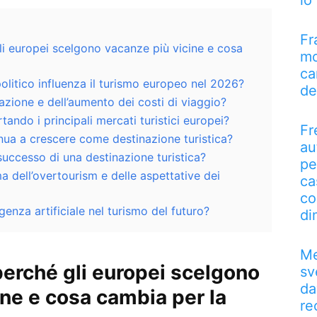
lo
Fr
i europei scelgono vacanze più vicine e cosa
mo
ca
olitico influenza il turismo europeo nel 2026?
de
flazione e dell’aumento dei costi di viaggio?
ndo i principali mercati turistici europei?
Fr
nua a crescere come destinazione turistica?
au
successo di una destinazione turistica?
pe
a dell’overtourism e delle aspettative dei
ca
co
igenza artificiale nel turismo del futuro?
di
Me
erché gli europei scelgono
sv
da
ine e cosa cambia per la
re