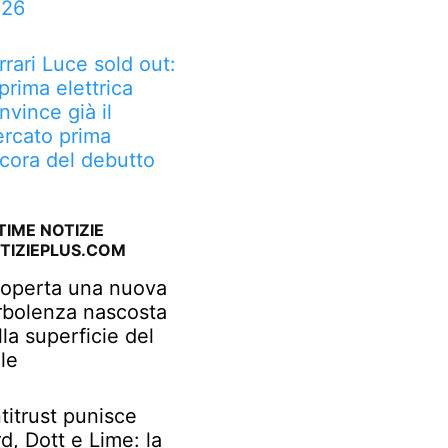
026
rrari Luce sold out:
 prima elettrica
nvince già il
rcato prima
cora del debutto
TIME NOTIZIE
TIZIEPLUS.COM
operta una nuova
rbolenza nascosta
lla superficie del
le
titrust punisce
rd, Dott e Lime: la