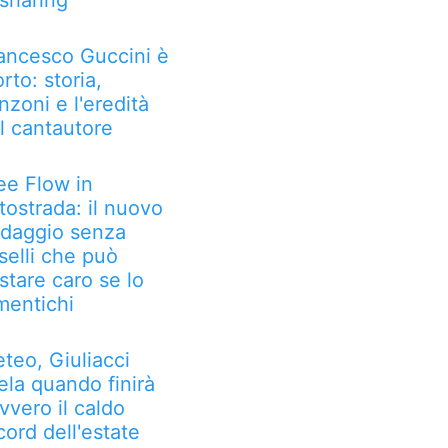
 sharing
ancesco Guccini è
rto: storia,
nzoni e l'eredità
l cantautore
ee Flow in
tostrada: il nuovo
daggio senza
selli che può
stare caro se lo
mentichi
teo, Giuliacci
ela quando finirà
vvero il caldo
cord dell'estate