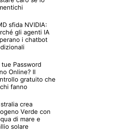
stare caro se lo
mentichi
D sfida NVIDIA:
rché gli agenti IA
perano i chatbot
adizionali
 tue Password
no Online? Il
ntrollo gratuito che
chi fanno
stralia crea
rogeno Verde con
qua di mare e
llio solare