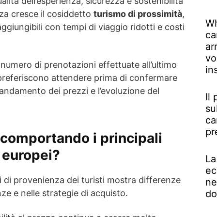
ualità dell’esperienza, sicurezza e sostenibilità
a cresce il cosiddetto
turismo di prossimità
,
Wh
ggiungibili con tempi di viaggio ridotti e costi
ca
ar
vo
numero di prenotazioni effettuate all’ultimo
in
referiscono attendere prima di confermare
andamento dei prezzi e l’evoluzione del
Il
su
ca
pr
comportando i principali
i europei?
La
ec
esi di provenienza dei turisti mostra differenze
ne
nze e nelle strategie di acquisto.
do