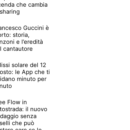
cenda che cambia
 sharing
ancesco Guccini è
rto: storia,
nzoni e l’eredità
l cantautore
lissi solare del 12
osto: le App che ti
idano minuto per
nuto
ee Flow in
tostrada: il nuovo
daggio senza
selli che può