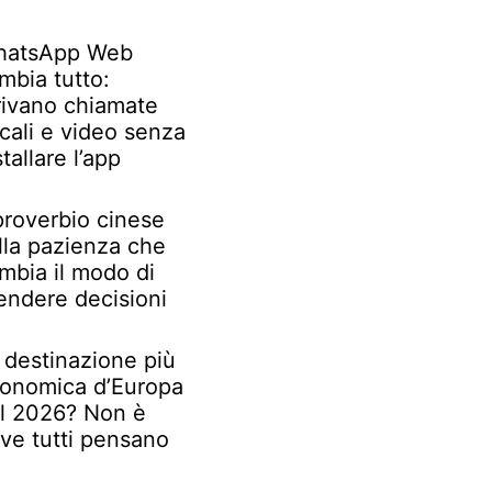
atsApp Web
mbia tutto:
rivano chiamate
cali e video senza
stallare l’app
 proverbio cinese
lla pazienza che
mbia il modo di
endere decisioni
 destinazione più
onomica d’Europa
l 2026? Non è
ve tutti pensano