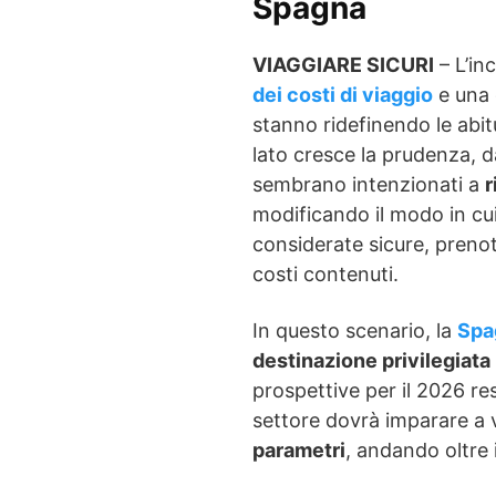
Spagna
VIAGGIARE SICURI
– L’in
dei costi di viaggio
e una 
stanno ridefinendo le abitu
lato cresce la prudenza, d
sembrano intenzionati a
r
modificando il modo in cui
considerate sicure, prenota
costi contenuti.
In questo scenario, la
Spa
destinazione privilegiata
prospettive per il 2026 re
settore dovrà imparare a v
parametri
, andando oltre 