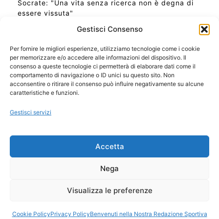
Socrate: "Una vita senza ricerca non è degna di
essere vissuta"
Gestisci Consenso
Per fornire le migliori esperienze, utilizziamo tecnologie come i cookie
per memorizzare e/o accedere alle informazioni del dispositivo. Il
Ora Esatta in Italia in questo momento
consenso a queste tecnologie ci permetterà di elaborare dati come il
Ti Senti Strano Ultimamente? Potrebbe Essere per
comportamento di navigazione o ID unici su questo sito. Non
la Risonanza di Schumann
acconsentire o ritirare il consenso può influire negativamente su alcune
Come Sapere Se Stai Ascendendo alla Quinta
caratteristiche e funzioni.
Dimensione
Gestisci servizi
Copyright 2026 NotiziePlus.com
Accetta
Edizioni Web4Star
Chi Siamo: Redazione
Nega
📰 Contenuto Umano Verificato
Privacy Coockie
-
Pubblicità
Visualizza le preferenze
Sitemap
-
Feed
Cookie Policy
Privacy Policy
Benvenuti nella Nostra Redazione Sportiva