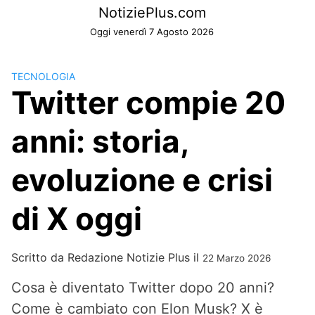
Skip
NotiziePlus.com
to
Oggi venerdì 7 Agosto 2026
content
TECNOLOGIA
Twitter compie 20
anni: storia,
evoluzione e crisi
di X oggi
Scritto da
Redazione Notizie Plus
il
22 Marzo 2026
Cosa è diventato Twitter dopo 20 anni?
Come è cambiato con Elon Musk? X è