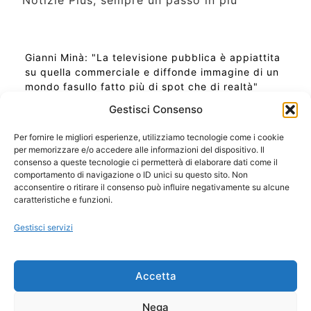
Notizie Plus, sempre un passo in più
Gianni Minà: "La televisione pubblica è appiattita
su quella commerciale e diffonde immagine di un
mondo fasullo fatto più di spot che di realtà"
Gestisci Consenso
Per fornire le migliori esperienze, utilizziamo tecnologie come i cookie
per memorizzare e/o accedere alle informazioni del dispositivo. Il
Ora Esatta in Italia in questo momento
consenso a queste tecnologie ci permetterà di elaborare dati come il
Ti Senti Strano Ultimamente? Potrebbe Essere per
comportamento di navigazione o ID unici su questo sito. Non
la Risonanza di Schumann
acconsentire o ritirare il consenso può influire negativamente su alcune
Come Sapere Se Stai Ascendendo alla Quinta
caratteristiche e funzioni.
Dimensione
Gestisci servizi
Copyright 2026 NotiziePlus.com
Accetta
Edizioni Web4Star
Chi Siamo: Redazione
Nega