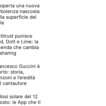
operta una nuova
rbolenza nascosta
lla superficie del
le
titrust punisce
rd, Dott e Lime: la
cenda che cambia
 sharing
ancesco Guccini è
rto: storia,
nzoni e l’eredità
l cantautore
lissi solare del 12
osto: le App che ti