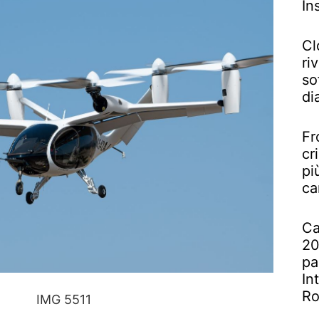
In
Cl
riv
so
di
Fr
cr
pi
ca
Ca
20
pa
In
R