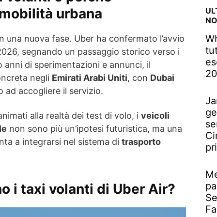
mobilità urbana
UL
NO
Wh
n una nuova fase. Uber ha confermato l’avvio
tu
2026, segnando un passaggio storico verso i
es
 anni di sperimentazioni e annunci, il
2
ncreta negli
Emirati Arabi Uniti
, con
Dubai
ad accogliere il servizio.
Ja
ge
nimati alla realtà dei test di volo, i
veicoli
se
le
non sono più un’ipotesi futuristica, ma una
Ci
ta a integrarsi nel sistema di
trasporto
pr
Me
pa
i taxi volanti di Uber Air?
Se
Fa