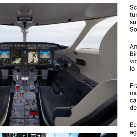
Sc
tu
su
So
An
Bi
vi
lo
Fr
mo
ca
de
Ec
ag