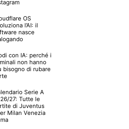
stagram
oudflare OS
oluziona l’AI: il
ftware nasce
alogando
odi con IA: perché i
iminali non hanno
ù bisogno di rubare
rte
lendario Serie A
26/27: Tutte le
rtite di Juventus
ter Milan Venezia
oma