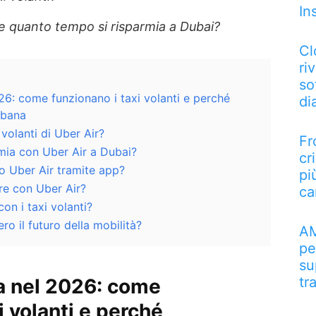
In
 e quanto tempo si risparmia a Dubai?
Cl
riv
so
26: come funzionano i taxi volanti e perché
di
rbana
volanti di Uber Air?
Fr
mia con Uber Air a Dubai?
cr
o Uber Air tramite app?
pi
re con Uber Air?
ca
con i taxi volanti?
ro il futuro della mobilità?
AM
pe
su
tr
a nel 2026: come
i volanti e perché