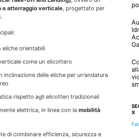
po
 e atterraggio verticale
, progettato per
.
Au
Id
cipali:
Ac
Ga
 eliche orientabili
Co
verticale come un elicottero
al
n inclinazione delle eliche per un’andatura
vi
ereo
sm
ica rispetto agli elicotteri tradizionali
SE
nte elettrica, in linea con la
mobilità
X
Fa
e di combinare efficienza, sicurezza e