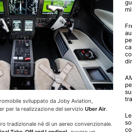
gu
mi
Fr
au
pe
ca
co
di
AM
pe
su
tr
aeromobile sviluppato da Joby Aviation,
r per la realizzazione del servizio
Uber Air
.
Le
so
tero tradizionale né di un aereo convenzionale.
co
ical Take-Off and Landing)
, ovvero un