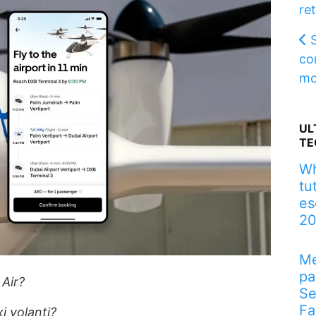
re
cor
mo
UL
TE
Wh
tu
es
2
Me
pa
Air?
Se
Fa
i volanti?