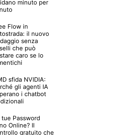
idano minuto per
nuto
ee Flow in
tostrada: il nuovo
daggio senza
selli che può
stare caro se lo
mentichi
D sfida NVIDIA:
rché gli agenti IA
perano i chatbot
adizionali
 tue Password
no Online? Il
ntrollo gratuito che