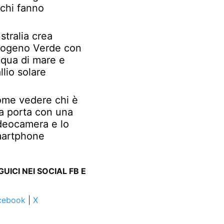
chi fanno
stralia crea
rogeno Verde con
qua di mare e
llio solare
me vedere chi è
la porta con una
deocamera e lo
artphone
GUICI NEI SOCIAL FB E
cebook
|
X