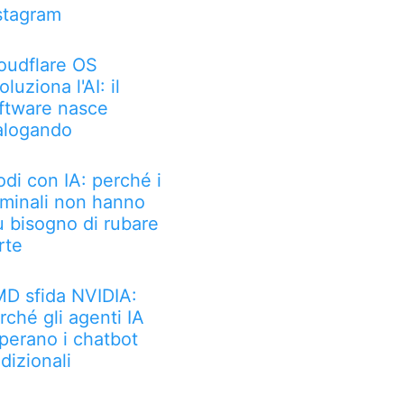
stagram
oudflare OS
oluziona l'AI: il
ftware nasce
alogando
odi con IA: perché i
iminali non hanno
ù bisogno di rubare
rte
D sfida NVIDIA:
rché gli agenti IA
perano i chatbot
adizionali