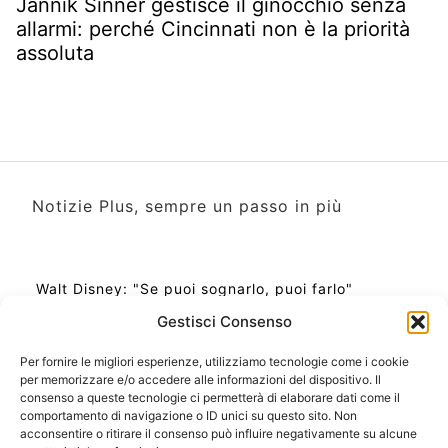
Jannik Sinner gestisce il ginocchio senza
allarmi: perché Cincinnati non è la priorità
assoluta
Notizie Plus, sempre un passo in più
Walt Disney: "Se puoi sognarlo, puoi farlo"
Gestisci Consenso
Per fornire le migliori esperienze, utilizziamo tecnologie come i cookie
per memorizzare e/o accedere alle informazioni del dispositivo. Il
Ora Esatta in Italia in questo momento
consenso a queste tecnologie ci permetterà di elaborare dati come il
Ti Senti Strano Ultimamente? Potrebbe Essere per
comportamento di navigazione o ID unici su questo sito. Non
la Risonanza di Schumann
acconsentire o ritirare il consenso può influire negativamente su alcune
Come Sapere Se Stai Ascendendo alla Quinta