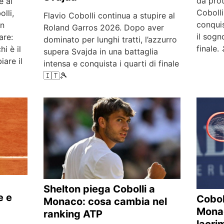
da prot
e al
Cobolli
lli,
Flavio Cobolli continua a stupire al
conquis
un
Roland Garros 2026. Dopo aver
il sogn
are:
dominato per lunghi tratti, l’azzurro
finale.
i è il
supera Svajda in una battaglia
are il
intensa e conquista i quarti di finale
🇮🇹🎾
Shelton piega Cobolli a
e e
Cobol
Monaco: cosa cambia nel
Monac
ranking ATP