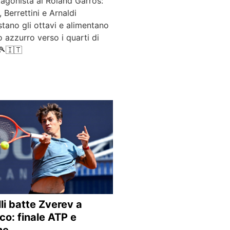
agonista al Roland Garros:
, Berrettini e Arnaldi
tano gli ottavi e alimentano
o azzurro verso i quarti di
 🎾🇮🇹
li batte Zverev a
o: finale ATP e