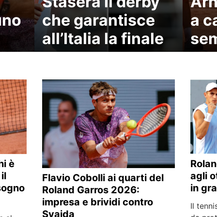
Stasera il derby
Arn
uno
che garantisce
a c
all’Italia la finale
sem
i è
Rolan
il
agli o
Flavio Cobolli ai quarti del
 sogno
in gr
Roland Garros 2026:
impresa e brividi contro
Il tenn
Svajda