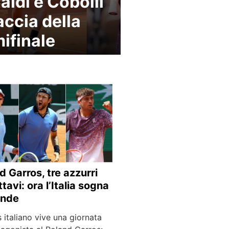
aldi e Cobolli
accia della
ifinale
d Garros, tre azzurri
ttavi: ora l’Italia sogna
ande
is italiano vive una giornata