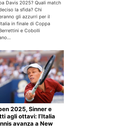
pa Davis 2025? Quali match
eciso la sfida? Chi
eranno gli azzurri per il
 Italia in finale di Coppa
Berrettini e Cobolli
nano…
en 2025, Sinner e
i agli ottavi: l’Italia
ennis avanza a New