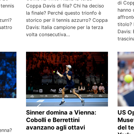
di Cop
 tennis
Coppa Davis di fila? Chi ha deciso
hanno d
la finale? Perché questo trionfo è
affront
zurri?
storico per il tennis azzurro? Coppa
titolo?
uattro
Davis: Italia campione per la terza
Davis: 
volta consecutiva…
trasci
Sinner domina a Vienna:
US Op
Cobolli e Berrettini
Musett
avanzano agli ottavi
del t
ienna?