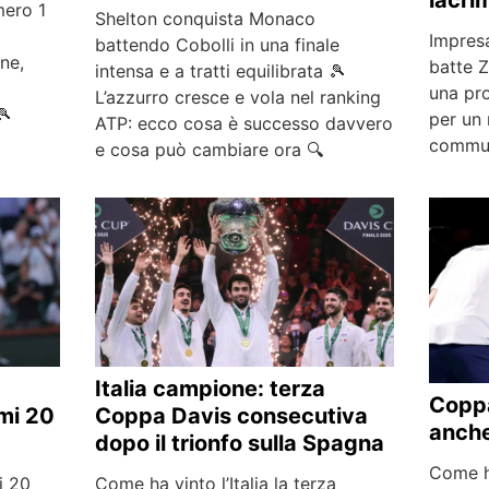
lacri
mero 1
Shelton conquista Monaco
Impresa
battendo Cobolli in una finale
ne,
batte Z
intensa e a tratti equilibrata 🎾
una pro
L’azzurro cresce e vola nel ranking
🎾
per un
ATP: ecco cosa è successo davvero
commuo
e cosa può cambiare ora 🔍
Italia campione: terza
Coppa
imi 20
Coppa Davis consecutiva
anche
dopo il trionfo sulla Spagna
Come ha
i 20
Come ha vinto l’Italia la terza