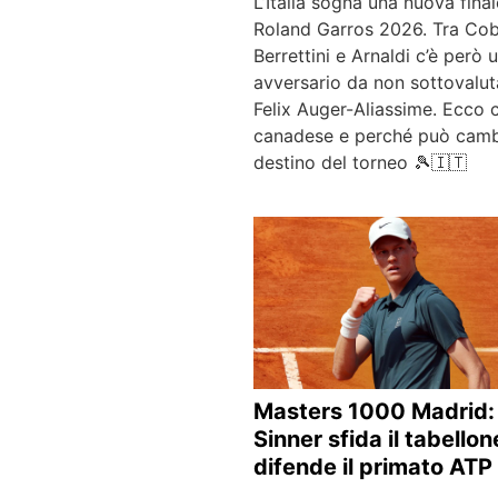
L’Italia sogna una nuova final
Roland Garros 2026. Tra Cobo
Berrettini e Arnaldi c’è però 
avversario da non sottovalut
Felix Auger-Aliassime. Ecco ch
canadese e perché può cambi
destino del torneo 🎾🇮🇹
Masters 1000 Madrid:
Sinner sfida il tabellon
difende il primato ATP