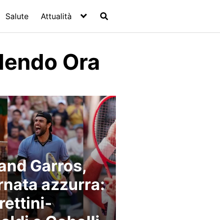
Salute
Attualità
edendo Ora
and Garros,
rnata azzurra:
rettini-