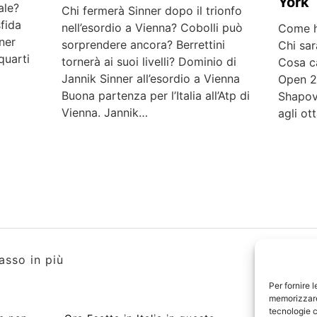
York
ale?
Chi fermerà Sinner dopo il trionfo
fida
nell’esordio a Vienna? Cobolli può
Come h
ner
sorprendere ancora? Berrettini
Chi sar
quarti
tornerà ai suoi livelli? Dominio di
Cosa ca
Jannik Sinner all’esordio a Vienna
Open 2
Buona partenza per l’Italia all’Atp di
Shapova
Vienna. Jannik…
agli ot
asso in più
Per fornire 
memorizzare 
tecnologie c