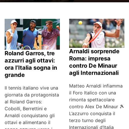
Arnaldi sorprende
Roland Garros, tre
Roma: impresa
azzurri agli ottavi:
contro De Minaur
ora l’Italia sogna in
agli Internazionali
grande
Matteo Arnaldi infiamma
Il tennis italiano vive una
il Foro Italico con una
giornata da protagonista
rimonta spettacolare
al Roland Garros:
contro Alex De Minaur 🎾
Cobolli, Berrettini e
L’azzurro conquista il
Arnaldi conquistano gli
terzo turno degli
ottavi e alimentano il
Internazionali d’Italia