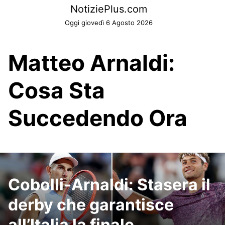
Skip
NotiziePlus.com
to
Oggi giovedì 6 Agosto 2026
content
Matteo Arnaldi:
Cosa Sta
Succedendo Ora
Cobolli-Arnaldi: Stasera il
derby che garantisce
all’Italia la finale