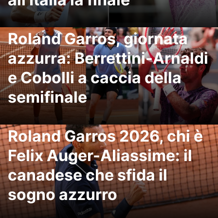
Roland Garros, giornata
azzurra: Berrettini-Arnaldi
e Cobolli a caccia della
semifinale
Roland Garros 2026, chi è
Felix Auger-Aliassime: il
canadese che sfida il
sogno azzurro