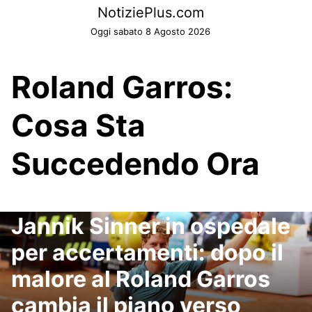
Skip
NotiziePlus.com
to
Oggi sabato 8 Agosto 2026
content
Roland Garros:
Cosa Sta
Succedendo Ora
Jannik Sinner in ospedale
per accertamenti: dopo il
malore al Roland Garros
cambia il piano verso