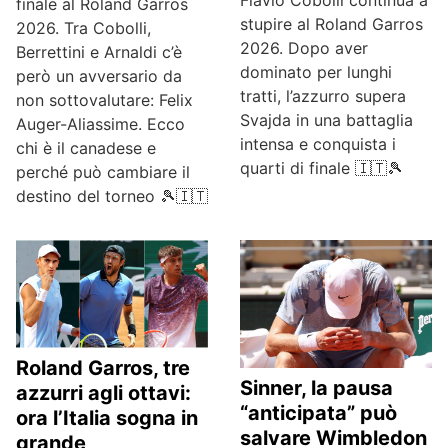
finale al Roland Garros
stupire al Roland Garros
2026. Tra Cobolli,
2026. Dopo aver
Berrettini e Arnaldi c’è
dominato per lunghi
però un avversario da
tratti, l’azzurro supera
non sottovalutare: Felix
Svajda in una battaglia
Auger-Aliassime. Ecco
intensa e conquista i
chi è il canadese e
quarti di finale 🇮🇹🎾
perché può cambiare il
destino del torneo 🎾🇮🇹
Roland Garros, tre
Sinner, la pausa
azzurri agli ottavi:
“anticipata” può
ora l’Italia sogna in
salvare Wimbledon
grande