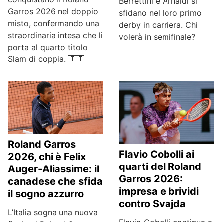
Berrettini e Arnaldi si
Garros 2026 nel doppio
sfidano nel loro primo
misto, confermando una
derby in carriera. Chi
straordinaria intesa che li
volerà in semifinale?
porta al quarto titolo
Slam di coppia. 🇮🇹
Roland Garros
Flavio Cobolli ai
2026, chi è Felix
quarti del Roland
Auger-Aliassime: il
Garros 2026:
canadese che sfida
impresa e brividi
il sogno azzurro
contro Svajda
L’Italia sogna una nuova
Flavio Cobolli continua a