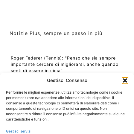
Notizie Plus, sempre un passo in più
Roger Federer (Tennis): "Penso che sia sempre
importante cercare di migliorarsi, anche quando
senti di essere in cima"
Gestisci Consenso
Per fornire le migliori esperienze, utilizziamo tecnologie come i cookie
per memorizzare e/o accedere alle informazioni del dispositivo. Il
Ora Esatta in Italia in questo momento
consenso a queste tecnologie ci permetterà di elaborare dati come il
Ti Senti Strano Ultimamente? Potrebbe Essere per
comportamento di navigazione o ID unici su questo sito. Non
la Risonanza di Schumann
acconsentire o ritirare il consenso può influire negativamente su alcune
Come Sapere Se Stai Ascendendo alla Quinta
caratteristiche e funzioni.
Dimensione
Gestisci servizi