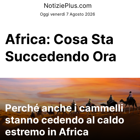
Skip
NotiziePlus.com
to
Oggi venerdì 7 Agosto 2026
content
Africa: Cosa Sta
Succedendo Ora
Perché anche i cammelli
stanno cedendo al caldo
estremo in Africa