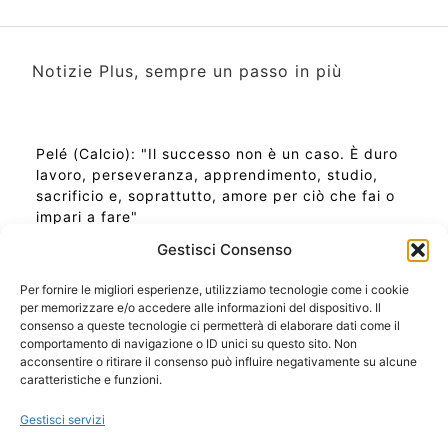
Notizie Plus, sempre un passo in più
Pelé (Calcio): "Il successo non è un caso. È duro
lavoro, perseveranza, apprendimento, studio,
sacrificio e, soprattutto, amore per ciò che fai o
impari a fare"
Gestisci Consenso
Per fornire le migliori esperienze, utilizziamo tecnologie come i cookie
per memorizzare e/o accedere alle informazioni del dispositivo. Il
Ora Esatta in Italia in questo momento
consenso a queste tecnologie ci permetterà di elaborare dati come il
Ti Senti Strano Ultimamente? Potrebbe Essere per
comportamento di navigazione o ID unici su questo sito. Non
la Risonanza di Schumann
acconsentire o ritirare il consenso può influire negativamente su alcune
Come Sapere Se Stai Ascendendo alla Quinta
caratteristiche e funzioni.
Dimensione
Gestisci servizi