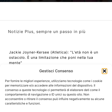
Notizie Plus, sempre un passo in più
Jackie Joyner-Kersee (Atletica): "L'età non è un
ostacolo. È una limitazione che poni nella tua
mente"
Gestisci Consenso
Per fornire le migliori esperienze, utilizziamo tecnologie come i cookie
per memorizzare e/o accedere alle informazioni del dispositivo. Il
Ora Esatta in Italia in questo momento
consenso a queste tecnologie ci permetterà di elaborare dati come il
Ti Senti Strano Ultimamente? Potrebbe Essere per
comportamento di navigazione o ID unici su questo sito. Non
la Risonanza di Schumann
acconsentire o ritirare il consenso può influire negativamente su alcune
Come Sapere Se Stai Ascendendo alla Quinta
caratteristiche e funzioni.
Dimensione