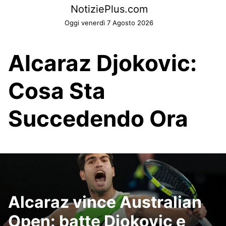
Skip
NotiziePlus.com
to
Oggi venerdì 7 Agosto 2026
content
Alcaraz Djokovic:
Cosa Sta
Succedendo Ora
Alcaraz vince Australian
Open: batte Djokovic e