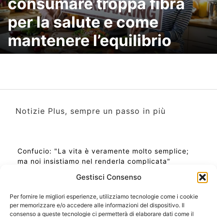
consumare troppa fibra
per la salute e come
mantenere l’equilibrio
Notizie Plus, sempre un passo in più
Confucio: "La vita è veramente molto semplice;
ma noi insistiamo nel renderla complicata"
Gestisci Consenso
Per fornire le migliori esperienze, utilizziamo tecnologie come i cookie
per memorizzare e/o accedere alle informazioni del dispositivo. Il
Ora Esatta in Italia in questo momento
consenso a queste tecnologie ci permetterà di elaborare dati come il
Ti Senti Strano Ultimamente? Potrebbe Essere per