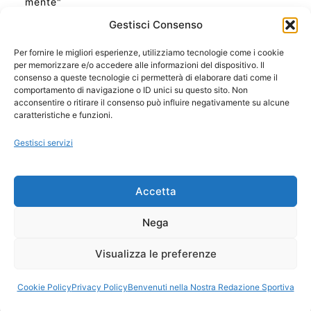
mente"
Gestisci Consenso
Per fornire le migliori esperienze, utilizziamo tecnologie come i cookie
per memorizzare e/o accedere alle informazioni del dispositivo. Il
Ora Esatta in Italia in questo momento
consenso a queste tecnologie ci permetterà di elaborare dati come il
Ti Senti Strano Ultimamente? Potrebbe Essere per
comportamento di navigazione o ID unici su questo sito. Non
la Risonanza di Schumann
acconsentire o ritirare il consenso può influire negativamente su alcune
Come Sapere Se Stai Ascendendo alla Quinta
caratteristiche e funzioni.
Dimensione
Gestisci servizi
Copyright 2026 NotiziePlus.com
Accetta
Edizioni Web4Star
Chi Siamo: Redazione
Nega
📰 Contenuto Umano Verificato
Privacy Coockie
-
Pubblicità
Visualizza le preferenze
Sitemap
-
Feed
Cookie Policy
Privacy Policy
Benvenuti nella Nostra Redazione Sportiva