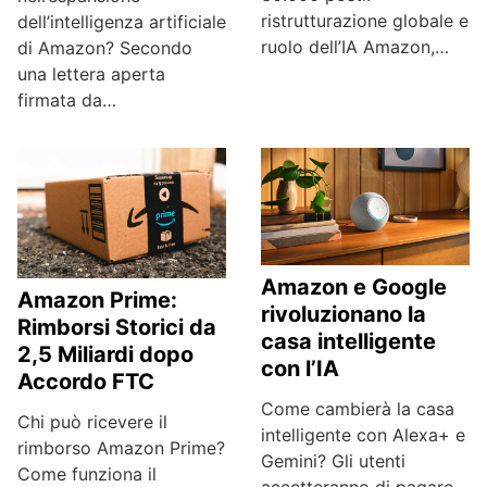
ristrutturazione globale e
dell’intelligenza artificiale
ruolo dell’IA Amazon,…
di Amazon? Secondo
una lettera aperta
firmata da…
Amazon e Google
Amazon Prime:
rivoluzionano la
Rimborsi Storici da
casa intelligente
2,5 Miliardi dopo
con l’IA
Accordo FTC
Come cambierà la casa
Chi può ricevere il
intelligente con Alexa+ e
rimborso Amazon Prime?
Gemini? Gli utenti
Come funziona il