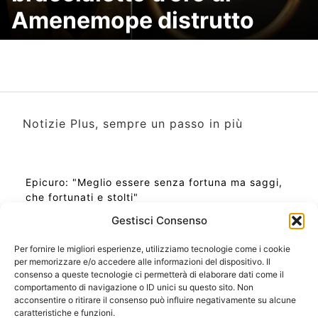
Amenemope distrutto
Notizie Plus, sempre un passo in più
Epicuro: "Meglio essere senza fortuna ma saggi,
che fortunati e stolti"
Gestisci Consenso
Per fornire le migliori esperienze, utilizziamo tecnologie come i cookie
per memorizzare e/o accedere alle informazioni del dispositivo. Il
Ora Esatta in Italia in questo momento
consenso a queste tecnologie ci permetterà di elaborare dati come il
Ti Senti Strano Ultimamente? Potrebbe Essere per
comportamento di navigazione o ID unici su questo sito. Non
la Risonanza di Schumann
acconsentire o ritirare il consenso può influire negativamente su alcune
Come Sapere Se Stai Ascendendo alla Quinta
caratteristiche e funzioni.