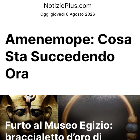
Skip
NotiziePlus.com
to
Oggi giovedì 6 Agosto 2026
content
Amenemope: Cosa
Sta Succedendo
Ora
Furto al Museo Egizio:
braccialetto d’oro di