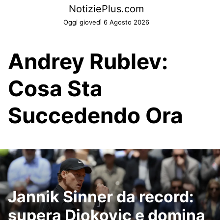
Skip
NotiziePlus.com
to
Oggi giovedì 6 Agosto 2026
content
Andrey Rublev:
Cosa Sta
Succedendo Ora
Jannik Sinner da record:
supera Djokovic e domina