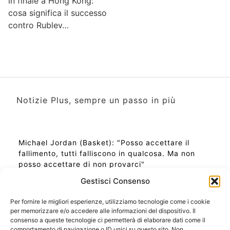
in finale a Hong Kong:
cosa significa il successo
contro Rublev…
Notizie Plus, sempre un passo in più
Michael Jordan (Basket): "Posso accettare il
fallimento, tutti falliscono in qualcosa. Ma non
posso accettare di non provarci"
Gestisci Consenso
Per fornire le migliori esperienze, utilizziamo tecnologie come i cookie
per memorizzare e/o accedere alle informazioni del dispositivo. Il
Ora Esatta in Italia in questo momento
consenso a queste tecnologie ci permetterà di elaborare dati come il
Ti Senti Strano Ultimamente? Potrebbe Essere per
comportamento di navigazione o ID unici su questo sito. Non