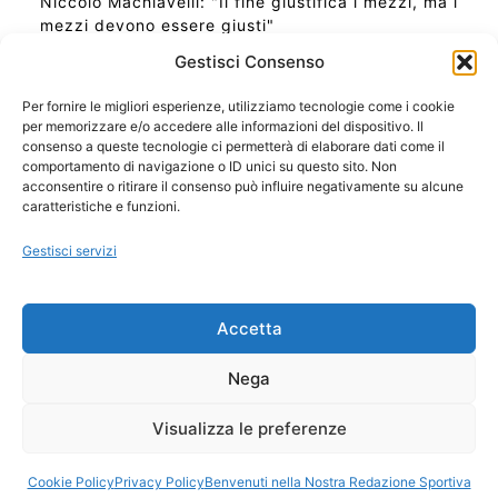
Niccolò Machiavelli: "Il fine giustifica i mezzi, ma i
mezzi devono essere giusti"
Gestisci Consenso
Per fornire le migliori esperienze, utilizziamo tecnologie come i cookie
per memorizzare e/o accedere alle informazioni del dispositivo. Il
Ora Esatta in Italia in questo momento
consenso a queste tecnologie ci permetterà di elaborare dati come il
Ti Senti Strano Ultimamente? Potrebbe Essere per
comportamento di navigazione o ID unici su questo sito. Non
la Risonanza di Schumann
acconsentire o ritirare il consenso può influire negativamente su alcune
Come Sapere Se Stai Ascendendo alla Quinta
caratteristiche e funzioni.
Dimensione
Gestisci servizi
Copyright 2026 NotiziePlus.com
Accetta
Edizioni Web4Star
Chi Siamo: Redazione
Nega
📰 Contenuto Umano Verificato
Privacy Coockie
-
Pubblicità
Visualizza le preferenze
Sitemap
-
Feed
Cookie Policy
Privacy Policy
Benvenuti nella Nostra Redazione Sportiva