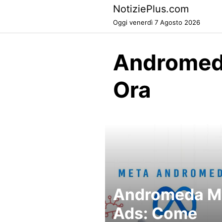
Skip
NotiziePlus.com
to
Oggi venerdì 7 Agosto 2026
content
Andromed
Ora
Andromeda M
Ads: Come