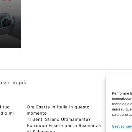
asso in più
Per fornire 
memorizzare 
tecnologie c
l tuo
Ora Esatta in Italia in questo
Copyri
unici su que
odio mi
momento
Edizio
su alcune ca
Ti Senti Strano Ultimamente?
Chi Si
Potrebbe Essere per la Risonanza
📰 Con
Gestisci ser
di Schumann
Privac