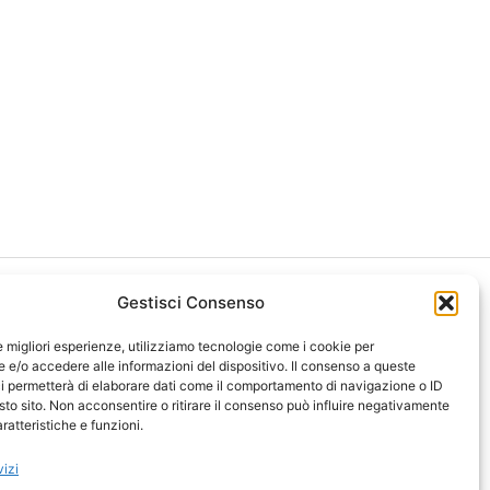
Gestisci Consenso
le migliori esperienze, utilizziamo tecnologie come i cookie per
e/o accedere alle informazioni del dispositivo. Il consenso a queste
i permetterà di elaborare dati come il comportamento di navigazione o ID
ght 2026 NotiziePlus.com
sto sito. Non acconsentire o ritirare il consenso può influire negativamente
ni Web4Star
ratteristiche e funzioni.
amo: Redazione
tenuto Umano Verificato
vizi
y Coockie
-
Pubblicità