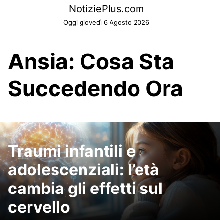
Skip
NotiziePlus.com
to
Oggi giovedì 6 Agosto 2026
content
Ansia: Cosa Sta
Succedendo Ora
Traumi infantili e
adolescenziali: l’età
cambia gli effetti sul
cervello