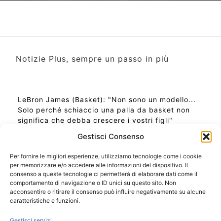
Notizie Plus, sempre un passo in più
LeBron James (Basket): "Non sono un modello...
Solo perché schiaccio una palla da basket non
significa che debba crescere i vostri figli"
Gestisci Consenso
Per fornire le migliori esperienze, utilizziamo tecnologie come i cookie
per memorizzare e/o accedere alle informazioni del dispositivo. Il
Ora Esatta in Italia in questo momento
consenso a queste tecnologie ci permetterà di elaborare dati come il
Ti Senti Strano Ultimamente? Potrebbe Essere per
comportamento di navigazione o ID unici su questo sito. Non
la Risonanza di Schumann
acconsentire o ritirare il consenso può influire negativamente su alcune
Come Sapere Se Stai Ascendendo alla Quinta
caratteristiche e funzioni.
Dimensione
Gestisci servizi