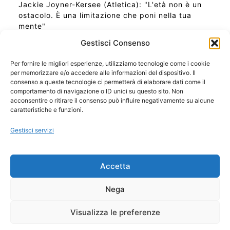
Jackie Joyner-Kersee (Atletica): "L'età non è un
ostacolo. È una limitazione che poni nella tua
mente"
Gestisci Consenso
Per fornire le migliori esperienze, utilizziamo tecnologie come i cookie
per memorizzare e/o accedere alle informazioni del dispositivo. Il
Ora Esatta in Italia in questo momento
consenso a queste tecnologie ci permetterà di elaborare dati come il
Ti Senti Strano Ultimamente? Potrebbe Essere per
comportamento di navigazione o ID unici su questo sito. Non
la Risonanza di Schumann
acconsentire o ritirare il consenso può influire negativamente su alcune
Come Sapere Se Stai Ascendendo alla Quinta
caratteristiche e funzioni.
Dimensione
Gestisci servizi
Copyright 2026 NotiziePlus.com
Accetta
Edizioni Web4Star
Chi Siamo: Redazione
Nega
📰 Contenuto Umano Verificato
Privacy Coockie
-
Pubblicità
Visualizza le preferenze
Sitemap
-
Feed