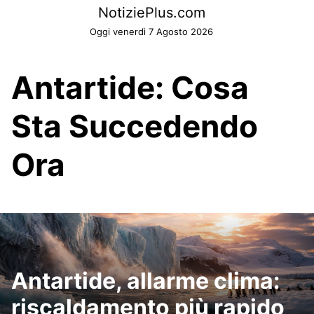
Skip
NotiziePlus.com
to
Oggi venerdì 7 Agosto 2026
content
Antartide: Cosa
Sta Succedendo
Ora
Antartide, allarme clima:
riscaldamento più rapido