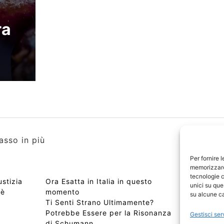
ra
asso in più
Per fornire 
memorizzare 
tecnologie c
ustizia
Ora Esatta in Italia in questo
Copyri
unici su que
 è
momento
Edizio
su alcune ca
Ti Senti Strano Ultimamente?
Chi Si
Potrebbe Essere per la Risonanza
📰 Con
Gestisci ser
di Schumann
Privac