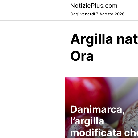
Skip
NotiziePlus.com
to
Oggi venerdì 7 Agosto 2026
content
Argilla n
Ora
Danimarca,
l’argilla
modificata ch