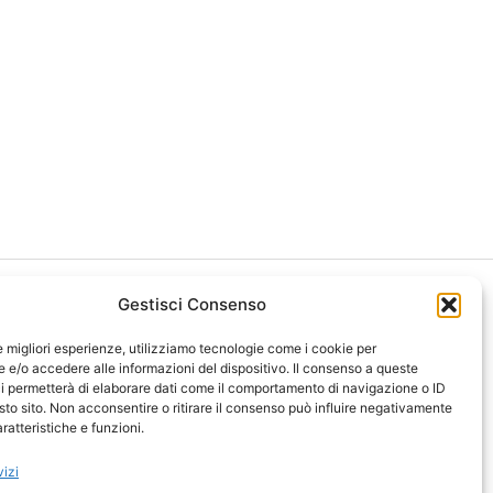
Gestisci Consenso
le migliori esperienze, utilizziamo tecnologie come i cookie per
e/o accedere alle informazioni del dispositivo. Il consenso a queste
i permetterà di elaborare dati come il comportamento di navigazione o ID
ght 2026 NotiziePlus.com
sto sito. Non acconsentire o ritirare il consenso può influire negativamente
ni Web4Star
ratteristiche e funzioni.
amo: Redazione
tenuto Umano Verificato
vizi
y Coockie
-
Pubblicità