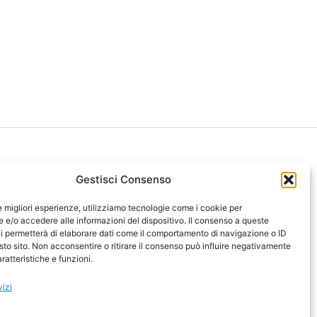
Gestisci Consenso
le migliori esperienze, utilizziamo tecnologie come i cookie per
ght 2026 NotiziePlus.com
e/o accedere alle informazioni del dispositivo. Il consenso a queste
ni Web4Star
i permetterà di elaborare dati come il comportamento di navigazione o ID
sto sito. Non acconsentire o ritirare il consenso può influire negativamente
amo: Redazione
ratteristiche e funzioni.
tenuto Umano Verificato
y Coockie
-
Pubblicità
vizi
ap
-
Feed