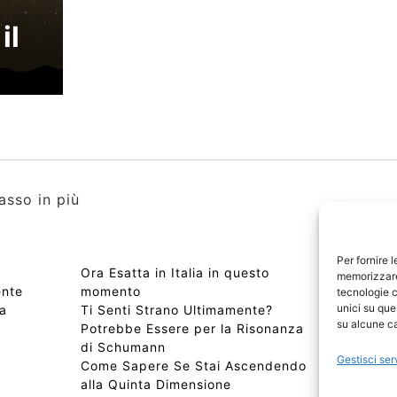
il
asso in più
Per fornire 
Ora Esatta in Italia in questo
Copyri
memorizzare 
ente
momento
Edizio
tecnologie c
unici su que
ta
Ti Senti Strano Ultimamente?
Chi Si
su alcune ca
Potrebbe Essere per la Risonanza
📰 Con
di Schumann
Privac
Gestisci ser
Come Sapere Se Stai Ascendendo
Sitem
alla Quinta Dimensione