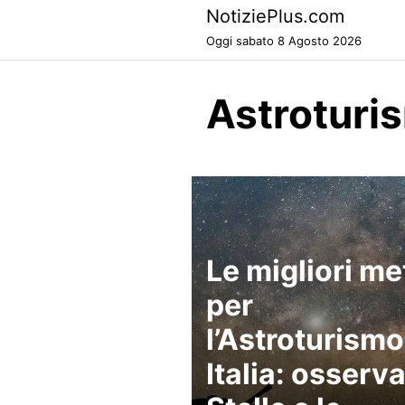
Skip
NotiziePlus.com
to
Oggi sabato 8 Agosto 2026
content
Astroturi
Le migliori me
per
l’Astroturismo
Italia: osserva