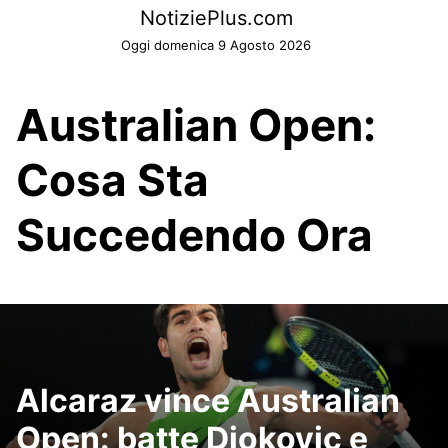
Skip
NotiziePlus.com
to
Oggi domenica 9 Agosto 2026
content
Australian Open:
Cosa Sta
Succedendo Ora
Alcaraz vince Australian
Open: batte Djokovic e