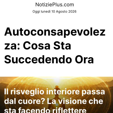
Skip
NotiziePlus.com
to
Oggi lunedì 10 Agosto 2026
content
Autoconsapevolez
za: Cosa Sta
Succedendo Ora
Il risveglio interiore passa
dal cuore? La visione che
sta facendo riflettere