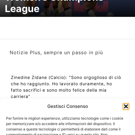
League
Notizie Plus, sempre un passo in più
Zinedine Zidane (Calcio): "Sono orgoglioso di ciò
che ho raggiunto. Ho lavorato duramente, ho
fatto sacrifici e sono molto felice della mia
carriera"
Gestisci Consenso
Per fornire le migliori esperienze, utilizziamo tecnologie come i cookie
per memorizzare e/o accedere alle informazioni del dispositivo. Il
Ora Esatta in Italia in questo momento
consenso a queste tecnologie ci permetterà di elaborare dati come il
Ti Senti Strano Ultimamente? Potrebbe Essere per
comportamento di navigazione o ID unici su questo sito. Non