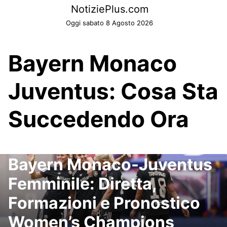
Skip
NotiziePlus.com
to
Oggi sabato 8 Agosto 2026
content
Bayern Monaco
Juventus: Cosa Sta
Succedendo Ora
Bayern Monaco-Juventus
Femminile: Diretta,
Formazioni e Pronostico
Women’s Champions