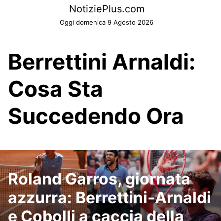
Skip
NotiziePlus.com
to
Oggi domenica 9 Agosto 2026
content
Berrettini Arnaldi:
Cosa Sta
Succedendo Ora
Roland Garros, giornata
azzurra: Berrettini-Arnaldi
e Cobolli a caccia della