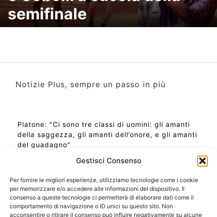
semifinale
Notizie Plus, sempre un passo in più
Platone: "Ci sono tre classi di uomini: gli amanti
della saggezza, gli amanti dell’onore, e gli amanti
del guadagno"
Gestisci Consenso
Per fornire le migliori esperienze, utilizziamo tecnologie come i cookie
per memorizzare e/o accedere alle informazioni del dispositivo. Il
Ora Esatta in Italia in questo momento
consenso a queste tecnologie ci permetterà di elaborare dati come il
Ti Senti Strano Ultimamente? Potrebbe Essere per
comportamento di navigazione o ID unici su questo sito. Non
la Risonanza di Schumann
acconsentire o ritirare il consenso può influire negativamente su alcune