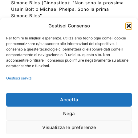
Simone Biles (Ginnastica): "Non sono la prossima
Usain Bolt o Michael Phelps. Sono la prima
Simone Biles"
Gestisci Consenso
Per fornire le migliori esperienze, utilizziamo tecnologie come i cookie
per memorizzare e/o accedere alle informazioni del dispositivo. Il
Ora Esatta in Italia in questo momento
consenso a queste tecnologie ci permetterà di elaborare dati come il
Ti Senti Strano Ultimamente? Potrebbe Essere per
comportamento di navigazione o ID unici su questo sito. Non
la Risonanza di Schumann
acconsentire o ritirare il consenso può influire negativamente su alcune
Come Sapere Se Stai Ascendendo alla Quinta
caratteristiche e funzioni.
Dimensione
Gestisci servizi
Copyright 2026 NotiziePlus.com
Accetta
Edizioni Web4Star
Chi Siamo: Redazione
Nega
📰 Contenuto Umano Verificato
Privacy Coockie
-
Pubblicità
Visualizza le preferenze
Sitemap
-
Feed