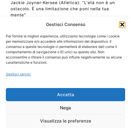
Jackie Joyner-Kersee (Atletica): "L'età non è un
ostacolo. È una limitazione che poni nella tua
mente"
Gestisci Consenso
Per fornire le migliori esperienze, utilizziamo tecnologie come i cookie
per memorizzare e/o accedere alle informazioni del dispositivo. Il
Ora Esatta in Italia in questo momento
consenso a queste tecnologie ci permetterà di elaborare dati come il
Ti Senti Strano Ultimamente? Potrebbe Essere per
comportamento di navigazione o ID unici su questo sito. Non
la Risonanza di Schumann
acconsentire o ritirare il consenso può influire negativamente su alcune
Come Sapere Se Stai Ascendendo alla Quinta
caratteristiche e funzioni.
Dimensione
Gestisci servizi
Copyright 2026 NotiziePlus.com
Accetta
Edizioni Web4Star
Chi Siamo: Redazione
Nega
📰 Contenuto Umano Verificato
Privacy Coockie
-
Pubblicità
Visualizza le preferenze
Sitemap
-
Feed