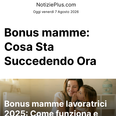
Skip
NotiziePlus.com
to
Oggi venerdì 7 Agosto 2026
content
Bonus mamme:
Cosa Sta
Succedendo Ora
Bonus mamme lavoratrici
2025: Come funziona e